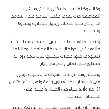
وقالت وكالة أنباء الطلبة الإيرانية (إيسنا)، إن
المداهمة جرت بعدما حدّدت الشرطة مكان التجمع
الذي كان يضم علامات ورموزا شيطانية وكحولا
ومخدرات.
وتنفيذ مداهمات لما يسمى تجمعات شيطانية أمر
مألوف في الدولة الإسلامية المحافظة، وغالبًا ما
تُستهدف فيها حفلات يتخللها شرب كحول إذ إنه
محظور على نطاق واسع في إيران.
ونقلت إيسنا عن قائد الشرطة في مدينة دزفول
في خوزستان روح الله ياري زاده قوله، إنه تم اعتقال
31 رجلا وأربع نساء في المكان وأحيلوا على
السلطات القضائية.
وفي أيار/مايو، أوقفت الشرطة أكثر من 250 شخصا