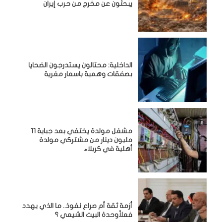
يبحثون عن مخرج من حرب إيران
الداخلية: محتالون يستدرجون الضحايا
بصفقات وهمية باسعار مغرية
مشغل مولدة يختفي بعد جباية 11
مليون دينار من مشتركي مولدة
أهلية في كربلاء
أزمة ثقة أم صراع نفوذ.. ما الذي يهدد
فعلاًوحدة البيت الشيعي ؟