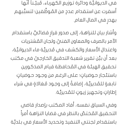
في الديوانيَّة ودائرة توزيع الكهرباء، مُبيّـناً أنَّها
أسفرت عن استقدام عددٍ من المُوظَّفين؛ لتسبُّبهم
بهدرٍ في المال العام.
وأشار بيان للنزاهة، إلى صدور قرارٍ قضائيٍّ باستقدام
الآمر بالصرف والمعاون الفنيّ ولجان المُشتريات
واعتدال الأسعار والكشف في مُديريَّة ماء الديوانيَّة،
بعد أن بيَّن تقرير شعبة التدقيق الخارجيّ في مكتب
تحقيق الهيئة في المُحافظة قيام المذكورين
باستئجار حوضياتٍ؛ على الرغم من وجود حوضياتٍ
تابعةٍ للمُديريَّة، إضافةً إلى وجود مُغالاةٍ في شراء
إطاراتٍ وتجهيز زيوتٍ للمُديريَّة.
وفي السياق نفسه، أفاد المكتب بإصدار قاضي
التحقيق المُختصّ بالنظر في قضايا النزاهة أمراً
باستقدام لجنتي التنفيذ وتحديد الأسعار في بلديَّة