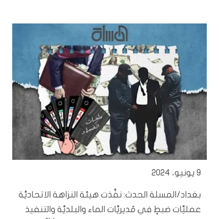
9 يونيو، 2024
بغداد/المسلة الحدث: نفَّذت هيئة النزاهة الاتحاديَّة
عمليَّات ضبطٍ في مُديريَّات الماء والبلديَّة والتنفيذ