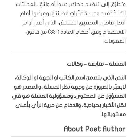
وتطرَّق إلى تنظيم محاضر ضبطٍ أصوليَّةٍ بالعمليَّات
المُنفَّذة بموجب مُذكَّراتٍ قضائيَّةٍ، وعرضها أمام
أنظار قاضي التحقيق المُختصّ، الذي أصدر أوامر
الاستقدام وفق أحكام المادة (331) من قانون
العقوبات.
المسلة – متابعة – وكالات
النص الذي يتضمن اسم الكاتب او الجهة او الوكالة،
لايعبّر بالضرورة عن وجهة نظر المسلة، والمصدر هو
المسؤول عن المحتوى. ومسؤولية المسلة هو في
نقل الأخبار بحيادية، والدفاع عن حرية الرأي بأعلى
مستوياتها.
About Post Author