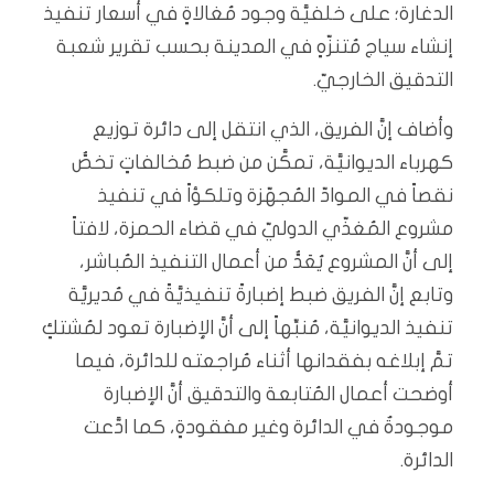
الدغارة؛ على خلفيَّة وجود مُغالاةٍ في أسعار تنفيذ
إنشاء سياج مُتنزّهٍ في المدينة بحسب تقرير شعبة
التدقيق الخارجيّ.
وأضاف إنَّ الفريق، الذي انتقل إلى دائرة توزيع
كهرباء الديوانيَّة، تمكَّن من ضبط مُخالفاتٍ تخصُّ
نقصاً في الموادّ المُجهّزة وتلكؤاً في تنفيذ
مشروع المُغذّي الدوليّ في قضاء الحمزة، لافتاً
إلى أنَّ المشروع يُعَدُّ من أعمال التنفيذ المُباشر،
وتابع إنَّ الفريق ضبط إضبارةً تنفيذيَّةً في مُديريَّة
تنفيذ الديوانيَّة، مُنبِّهاً إلى أنَّ الإضبارة تعود لمُشتكٍ
تمَّ إبلاغه بفقدانها أثناء مُراجعته للدائرة، فيما
أوضحت أعمال المُتابعة والتدقيق أنَّ الإضبارة
موجودةٌ في الدائرة وغير مفقودةٍ، كما ادَّعت
الدائرة.