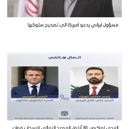
مسؤول ايراني يدعو امريكا الى تصحيح سلوكها
الزيدي لماكرون: 30 أيلول الموعد النهائي لانسحاب قوات