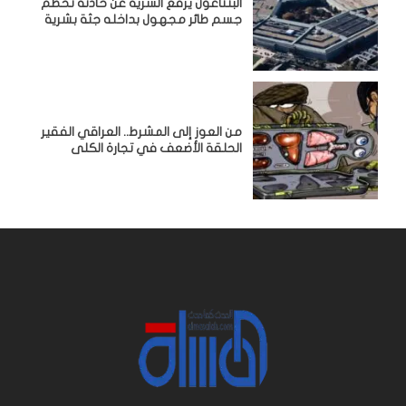
البنتاغون يرفع السرية عن حادثة تحطم
جسم طائر مجهول بداخله جثة بشرية
من العوز إلى المشرط.. العراقي الفقير
الحلقة الأضعف في تجارة الكلى