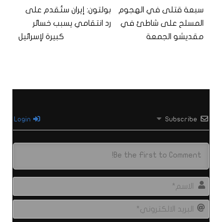
سبعة قتلى في الهجوم
بولتون: إيران ستُقدم على
المسلح على شاطئ في
رد انتقامي يسبب خسائر
مقديشو الجمعة
كبيرة لإسرائيل
Login
Subscribe
الاس
البري
الال