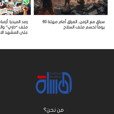
سباق مع الزمن.. العراق أمام مهلة 60
رصد الميديا: أزم
يوماً لحسم ملف السلاح
ملف “داري” والح
على المشهد الا
من نحن؟