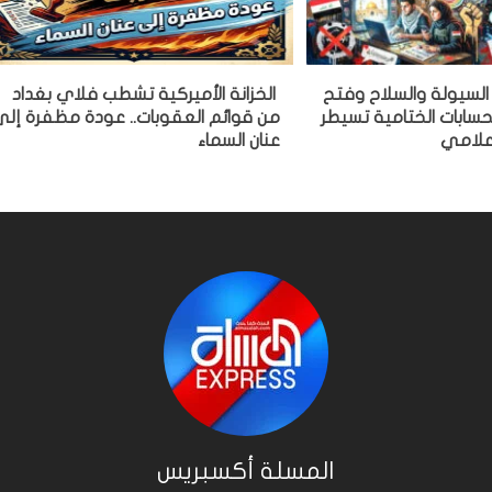
ة السيولة والسلاح وفتح
الخزانة الأميركية تشطب فلاي بغداد
سابات الختامية تسيطر
من قوائم العقوبات.. عودة مظفرة إل
علامي
عنان السماء
المسلة أكسبريس