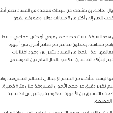
وال العامة، بل كشفت عن شبكات معقدة من الفساد تضم أكثر
من ثلاثين متهمًا ومدانًا حتى الآن، والمبالغ المسروقة ارتفعت لتصل إلى أكثر من 8 مليارات دولار، وهو رقم يفوق
ى أن هذه السرقة ليست مجرد عمل فردي أو حتى جماعي بسيط،
قع حساسة، يعملون بتناغم مع عناصر أخرى في أجهزة
عالمها. هذا النمط من الفساد يشير إلى وجود اختلالات
ح لهؤلاء الفاسدين التلاعب بالمال العام دون الخوف من
فسها ليست متأكدة من الحجم الإجمالي للمبالغ المسروقة، وه
يم تقرير دقيق عن حجم الأموال المسروقة خلال فترة قصيرة.
 التنسيق بين الأجهزة الحكومية ويشير إلى احتمالية
الحقيقة.
زاهة الاتحادية وفريق التقصي، بالإضافة إلى ديوان الرقابة