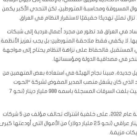
ال المسروقة ومحاسبة المتورطين، لكن التحدي الأكبر يكمن
 تمثل تهديدًا حقيقيًا لاستقرار النظام في العراق.
د في العراق قد تطور من مجرد أعمال فردية إلى شبكات
ها. لا يكفي فقط ملاحقة المتورطين؛ بل يجب تعزيز الأنظمة
في المستقبل. فالحفاظ على نزاهة النظام يحتاج إلى مواجهة
ينخر في مصداقية الدولة ومؤسساتها.
 جديدة، مبينا نجاح الهيئة في استعادة بعض المتهمين من
 الذي كان يشغل منصب المدير المفوض لشركة “الحوت
الأحدب” بعدما ألقي القبض عليه في إقليم كردستان، حيث بلغت السرقات المسجلة باسمه 988 مليار دينار (نحو 7
وأُعلن عما يعرف بسرقة القرن في عهد الحكومة السابقة عام 2022، على خلفية اشتراك تحالف مؤلف من 5 شركات
وهمية في سرقة وسحب مبلغ 3 تريليونات و750 مليار دينار عراقي (نحو 2.5 مليار دولار) من الأموال التي أودعتها كبر
يكات مزيفة.