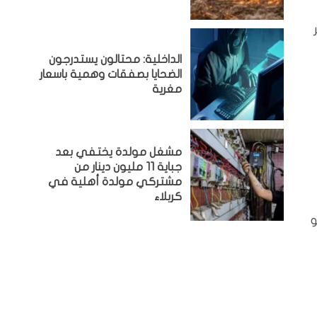
الداخلية: محتالون يستدرجون
الضحايا بصفقات وهمية باسعار
مغرية
مشغل مولدة يختفي بعد
جباية 11 مليون دينار من
مشتركي مولدة أهلية في
كربلاء
و