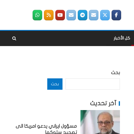
كل الأخبار
بحث
بحث
آخر تحديث
مسؤول ايراني يدعو امريكا الى
تصحيح سلوكها