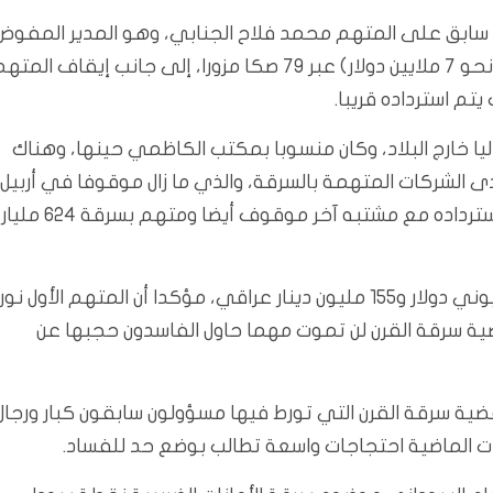
ابق على المتهم محمد فلاح الجنابي، وهو المدير المفوض
لشركة “القانت” والمتهم بسرقة تريليون و85 مليار دينار (نحو 7 ملايين دولار) عبر 79 صكا مزورا، إلى جانب إيقاف المت
يتم استرداده قريبا.
اليا خارج البلاد، وكان منسوبا بمكتب الكاظمي حينها، وهناك
لشركات المتهمة بالسرقة، والذي ما زال موقوفا في أربيل.
وأضاف القاضي أن المساعي جارية مع إقليم كردستان لاسترداده مع مشتبه آخر موقوف أيضا ومتهم بسرقة 624 مليار
وعدد المتهمين فاق الثلاثين، وقد تم استرداد أكثر من مليوني دولار و155 مليون دينار عراقي، مؤكدا أن المتهم الأول نور
ضية سرقة القرن لن تموت مهما حاول الفاسدون حجبها عن
الكشف لأول مرة عن قضية سرقة القرن التي تورط فيها مسؤولون سابقون كبار ورجال
ات الماضية احتجاجات واسعة تطالب بوضع حد للفساد.