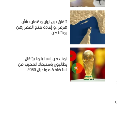
اتفاق بين ايران و عُمان بشأن
هرمز ..و إعادة فتح الممر رهن
بواشنطن
نواب من إسبانيا والبرتغال
يطالبون باستبعاد المغرب من
استضافة مونديال 2030