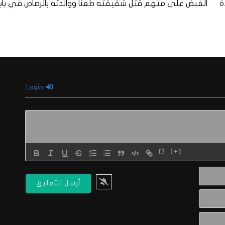
ة
القبض على متهم قتل شقيقته طعناً ووالدته بالرصاص في باب
Login
{}
[+]
الاسم*
البريد
الالكتروني*
Website