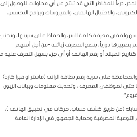
لحذر، درءاً للمخاطر التي قد تنتج عن أي محاولات للوصول إلى
إلكتروني، والاحتيال الهاتفي، والفيروسات وبرامج التجسس،
نب السهولة في معرفة كلمة السر، والحفاظ على سريتها، وتجنب
بتغييرها دورياً، ينصح المصرف زبائنه -من أجل أمنهم
اريخ الميلاد أو رقم الهاتف أو أي جزء يسهل التعرف عليه م
لمحافظة على سرية رقم بطاقة الراتب (ماستر او فيزا كارد)
ها حتى لموظفي المصرف ، وتحديث معلومات وبيانات الزبون
فروع”.
ابك (عن طريق كشف حساب، حركات في تطبيق الهاتف )،
توعية المصرفية وحماية الجمهور في الإدارة العامة