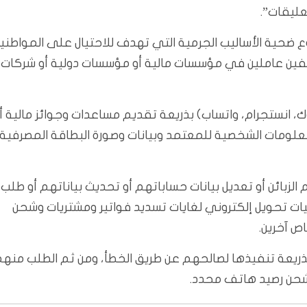
عليقات”.
وع ضحية الأساليب الجرمية التي تهدف للاحتيال على المواطني
فين عاملين في مؤسسات مالية أو مؤسسات دولية أو شركات
ك، انستجرام، واتساب) بذريعة تقديم مساعدات وجوائز مالية أ
علومات الشخصية للمعتمد وبيانات وصورة البطاقة المصرفية
 الزبائن أو تعديل بيانات حساباتهم أو تحديث بياناتهم أو طلب
 SMS، ومن ثم تنفيذ عمليات تحويل إلكتروني لغايات تسديد فواتير ومشتريات وشحن
اص آخرين.
بذريعة تنفيذها لصالحهم عن طريق الخطأ، ومن ثم الطلب منه
شحن رصيد هاتف محدد.