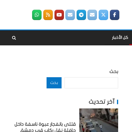
كل الأخبار
بحث
بحث
آخر تحديث
قتلى بانفجار عبوة ناسفة داخل
حافلة نقل ركاب قرب دمشق