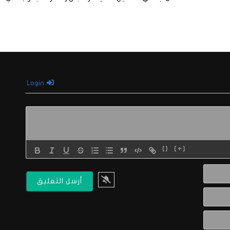
Login
{}
[+]
الاسم*
البريد
الالكتروني*
Website