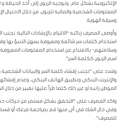
الإلكترونية بشكل عام، وتوجيه الزبون إلى أخذ الحيطة و ا
المعلومات الشخصية والمالية للزبون، من خلال الاحتيال ال
وسرقة الهوية.
وأوصى المصرف زبائنه “الالتزام بالإرشادات التالية: تج
استخدام كلمات سر شائعة ومعروفة يسهل التنبؤ بها وقم 
وسلامتهم- بالامتناع عن استخدام المعلومات المعروفة كت
اسم الزبون ككلمة السر”.
وشدد على “تجنب إفشاء كلمة السر والبيانات الشخصية وا
والإنترنت البنكي وتطبيق الهاتف البنكي، وعدم إفشائ
الموطن راتبه او غير ذلك كلما طرأ عليها تغيير من خلال ال
واكد المصرف على “التحقق بشكل مستمر من حركات حس
وفي حال الشك في أي منها قم بمراجعة فرعك أو قسم ال
للمصرف”.