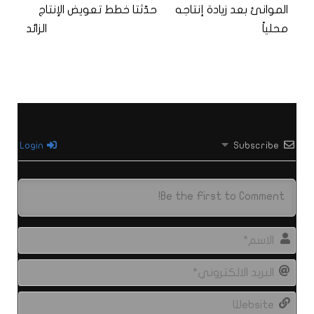
الموانئ بعد زيادة إنتاجه
حدّثتا خطط تعويض الإنتاج
محلياً
الزائد
Login
Subscribe
الاس
البري
الال
site