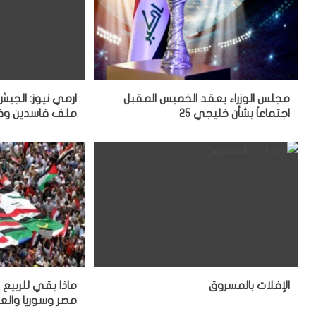
مجلس الوزراء يعقد الخميس المقبل
ارمي نيوز: الجي
اجتماعاً بشأن خليجي 25
ملف فاسدين وفض
الإفلات بالمسروق
ماذا بقي للربيع
مصر وسوريا والعر