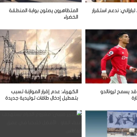
لبارزاني: ندعم استقرار
المتظاهرون يصلون بوابة المنطقة
الخضراء
قد يسمح لرونالدو
الكهرباء: عدم إقرار الموازنة تسبب
رة
بتعطيل إدخال طاقات توليدية جديدة