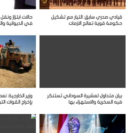
قيادي صدري سابق: التيار مع تشكيل
حالات ابتزاز ونقل
حكومة قوية تعالج الازمات
في الديوانية وا
بيان متداول لعشيرة السوداني تستنكر
وزير الخارجية: ن
فيه السخرية والاستهزاء بها
بإخراج القوات الت