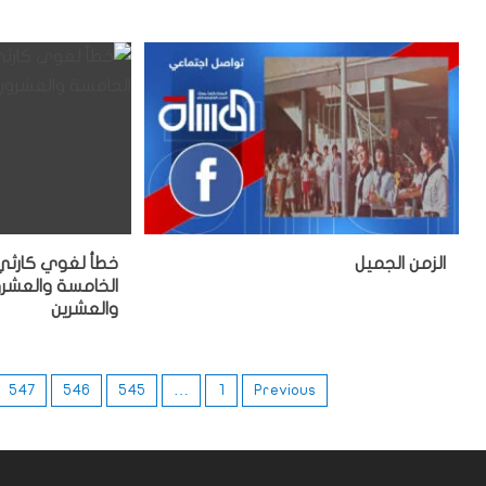
الزمن الجميل
خطأ لغوي كارثي
الخامسة والعشرو
والعشرين
547
546
545
…
1
Previous