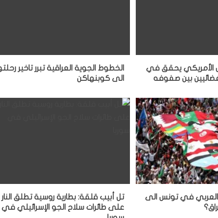
ش الأمريكي يحقق في
الخطوط الجوية العراقية تبرر تاخير رحلته
ائيين بين صفوفه
الى كوبنهاكن
 العربي في تونس الى
تل أبيب قلقة: بطارية روسية تطلق النار
اق؟
على طائرات سلاح الجو الإسرائيلي في
سوريا