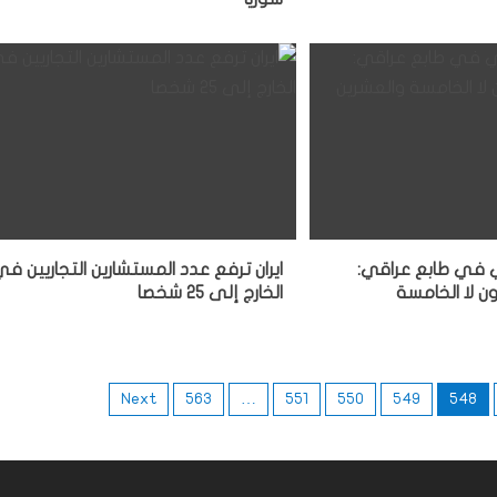
 في طابع عراقي:
ايران ترفع عدد المستشارين التجاريين ف
ن لا الخامسة
الخارج إلى 25 شخصا
Next
563
…
551
550
549
548