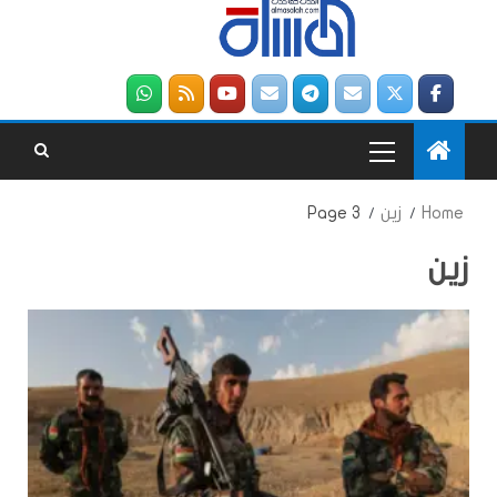
Home
زين
Page 3
زين