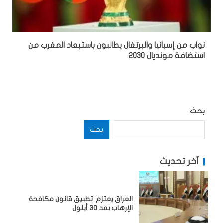
نواب من إسبانيا والبرتغال يطالبون باستبعاد المغرب من
استضافة مونديال 2030
بحث
بحث
آخر تحديث
العراق يعتزم تطبيق قانون مكافحة
الإرهاب بعد 30 أيلول