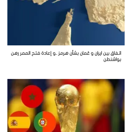
اتفاق بين ايران و عُمان بشأن هرمز ..و إعادة فتح الممر رهن
بواشنطن