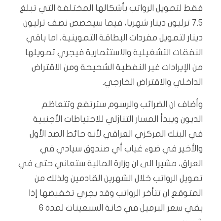
فقط لتمويل الرواتب بأشكالها المختلفة التي تبلغ
7.5 ترليون دينار شهريا، فيما سيخصص نصف ترليون
دينار لتمويل مفردات البطاقة التموينية، اما باقي
النفقات التشغيلية والاستثمارية فيجري تمويلها
من الإيرادات غير النفطية الشحيحة ومن الاقتراض
الداخلي والاقتراض الخارجي.
وأضاف ان الضرائب والرسوم سترتفع وتتعاظم
الديون ويبدأ المسار التنازلي للاحتياطات الأجنبية
في البنك المركزي العراقي لأنه حائط الصد الأول
والأخير في ضوء غياب أي صندوق سيادي في
العراق، مشيرا الى ان وزارة المالية ستعاني حتى في
تمويل الرواتب خلال الشهرين القادمين ولذلك من
المتوقع ان تتأخر الرواتب وقد يجري تخفيضها إذا
بقي سعر البرميل في خانة السبعينات لمدة 6