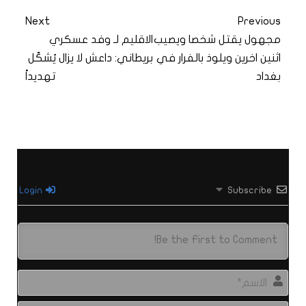
Next
Previous
مجهول يقتل شخصا ويصيب
الاقليم لـ وفد عسكري
اثنين اخرين ويلوذ بالفرار في
بريطاني: داعش لا يزال يُشكّل
بغداد
تهديداً
Login
Subscribe
الاس