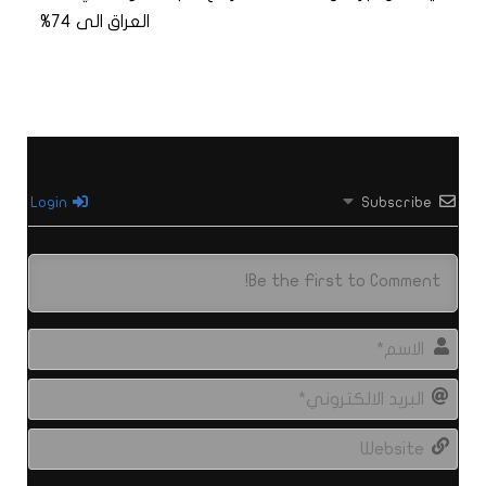
العراق الى 74%
Login
Subscribe
الاس
البري
الال
site