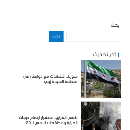
بحث
بحث
آخر تحديث
سوريا.. اشتباكات مع دواعش في
منطقة السيدة زينب
طقس العراق.. استمرار ارتفاع درجات
الحرارة ومحافظات تلامس لـ 50