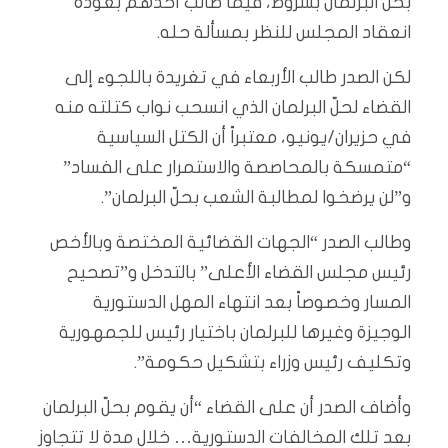
بحلّ البرلمان بشروط، فيما طالب أحدهم بعودة
انعقاد المجلس للنظر بمسألة حله.
لكن الصدر طالب الأربعاء في تغريدة باللجوء إلى
القضاء لحلّ البرلمان الذي انسحب نواب كتلته منه
في حزيران/يونيو، معتبراً أن الكتل السياسية
“متمسكة بالمحاصصة والاستمرار على الفساد”
و”لن يرضخوا لمطالبة الشعب بحلّ البرلمان”.
وطالب الصدر “الجهات القضائية المختصة وبالأخص
رئيس مجلس القضاء الأعلى” بالتدخل و”تصحيح
المسار وخصوصاً بعد انتهاء المهل الدستورية
الوجيزة وغيرها للبرلمان باختيار رئيس للجمهورية
وتكليف رئيس وزراء بتشكيل حكومة”.
وأضاف الصدر أن على القضاء “أن يقوم بحلّ البرلمان
بعد تلك المخالفات الدستورية… خلال مدة لا تتجاوز