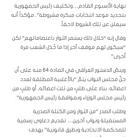
نهاية الأسبوع القادم…وتكليف رئيس الجمهورية
بتحديد موعد انتخابات مبكرة مشروطة”، مؤكداً أنه
سيعلن عن تلك الشروط لاحقاً.
وقال إنه “خلال ذلك يستمر الثوار باعتصاماتهم” لكن
“سيكون لهم موقف آخر إذا ما خُذل الشعب مرة
أخرى”.
وينصّ الدستور العراقي في المادة 64 منه على أن
حلّ مجلس النواب يتمّ “بالأغلبية المطلقة لعدد
اعضائه، بناءً على طلبٍ من ثلث اعضائه، أو طلبٍ من
رئيس مجلس الوزراء وبموافقة رئيس الجمهورية”.
وطلب الصدر “من الثوار ومن الكتلة الصدرية
المستقيلة ونواب آخرين… تقديم دعاوى رسمية
للمحكمة الاتحادية وبطرق قانونية” بهدف