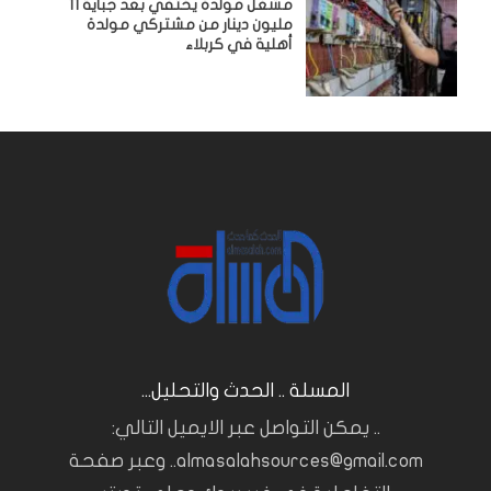
مشغل مولدة يختفي بعد جباية 11
مليون دينار من مشتركي مولدة
أهلية في كربلاء
المسلة .. الحدث والتحليل...
.. يمكن التواصل عبر الايميل التالي:
almasalahsources@gmail.com.. وعبر صفحة