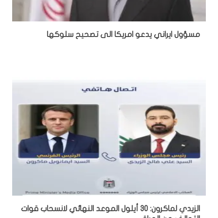
مسؤول ايراني يدعو امريكا الى تصحيح سلوكها
الزيدي لماكرون: 30 أيلول الموعد النهائي لانسحاب قوات