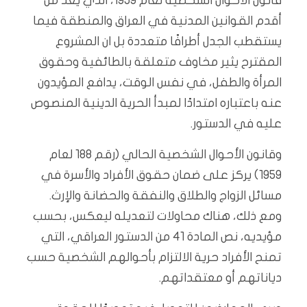
قانون الأحوال الشخصية لعام 1959، الذي يُعد من
أقدم القوانين المدنية في العراق والمنطقة فيما
يستقطب الجدل أطرافًا متعددة بل ان المشروع
المقترح يثير مخاوف متعلقة بالطائفية وحقوق
المرأة والطفل، في نفس الوقت، يدافع المؤيدون
عنه باعتباره امتدادًا لمبدأ الحرية الدينية المنصوص
عليه في الدستور.
وقانون الأحوال الشخصية الحالي (رقم 188 لعام
1959) يركز على ضمان حقوق الأفراد والأسرة في
مسائل الزواج والطلاق والنفقة والحضانة والإرث.
ومع ذلك، هناك محاولات لتعديله ليعكس، بحسب
مؤيديه، نص المادة 41 من الدستور العراقي، التي
تمنح الأفراد حرية الالتزام بأحوالهم الشخصية حسب
دياناتهم أو معتقداتهم.