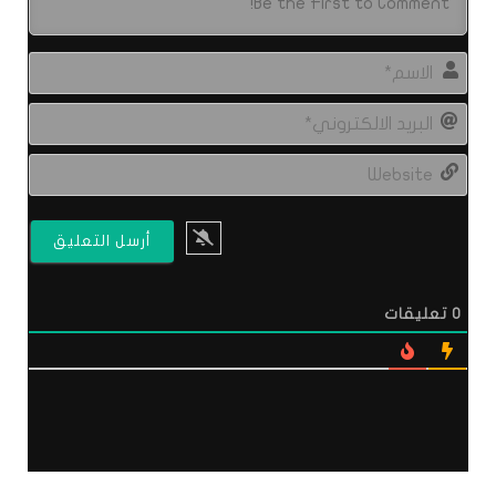
الاس
البري
الال
site
0
تعليقات