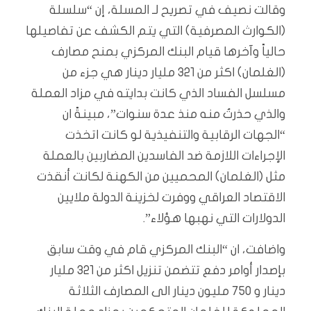
وقالت نصيف في تصريح لـ المسلة، إن “سلسلة
(الكوارث المصرفية) التي يتم الكشف عن تفاصيلها
حالياً وآخرها قيام البنك المركزي بمنح مصارف
(الغلمان) اكثر من 321 مليار دينار هي جزء من
مسلسل الفساد الذي كانت بدايته في مزاد العملة
والذي حذرتُ منه منذ عدة سنوات”، مبينةً ان
“الجهات الرقابية والتنفيذية لو كانت اتخذت
الإجراءات اللازمة ضد الفاسدين المضاربين بالعملة
مثل (الغلمان) المحميين من الكهنة لكانت أنقذت
الاقتصاد العراقي ووفرت لخزينة الدولة ملايين
الدولارات التي نهبها هؤلاء”.
واضافت، ان “البنك المركزي قام في وقت سابق
بإصدار أوامر دفع تتضمن تنزيل اكثر من 321 مليار
دينار و 750 مليون دينار الى المصارف الثلاثة