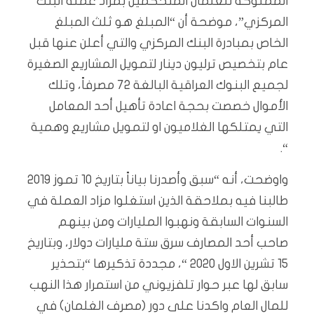
المملوكة للغلمان المتحكمين بمزاد عملة البنك
المركزي”، موضحة أن “المبلغ هو ثلث المبلغ
الخاص بمبادرة البنك المركزي والتي أعلن عنها قبل
عام بتخصيص ترليون دينار لتمويل المشاريع الصغيرة
لجميع البنوك العراقية البالغة 72 مصرفاً، وتلك
الأموال خصصت بحجة اعادة تأهيل أحد المعامل
التي يمتلكها الغلاميون او لتمويل مشاريع وهمية
“.
واوضحت، أنه “سبق وأصدرنا بياناً بتاريخ 10 تموز 2019
طالبنا فيه بملاحقة الذين استغلوا مزاد العملة في
السنوات السابقة ونهبوا المليارات ومن بينهم
صاحب أحد المصارف سرق ستة مليارات دولار، وبتاريخ
15 تشرين الاول 2020 “، مجددة تذكيرها “بتحذير
سابق لها عبر حوار تلفزيوني من استمرار هذا النهب
للمال العام واكدنا على دور (مصرف الغلمان) في