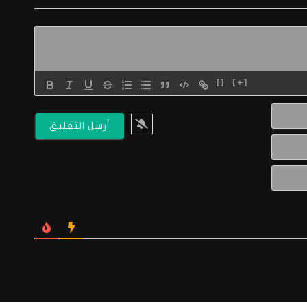
{}
[+]
الاسم*
البريد
الالكتروني*
Website