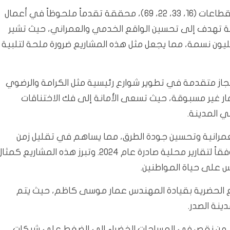
وتوازى ذلك، واصلت البلدية جهودها في تطوير مداخل القطاعات (16، 33، 22، 69)، محققة تقدماً ملحوظاً في أعمال
ة تهدف إلى تحسين الواقع الخدمي والعمراني، حيث تشير
ات غير رسمية إلى أن مدينة الصدر تستوعب نحو 2.5 مليون نسمة، مما يجعل مثل هذه المشاريع ضرورة ملحة لتلبية
إنجاز متقدمة في تطوير شوارع رئيسية مثل الكرامة والرضوي
ار غير مسبوقة، حيث تسعى الأمانة إلى فك الاختناقات
ي المدينة.
عمرانية وتحسين جودة الطرق، مما يساهم في تقليل زمن
التنقل بنسبة قد تصل إلى 25% في المناطق المزدحمة، وفقاً لتقارير محلية صادرة عام 2024. وتبرز هذه المشاريع كمث
س على حياة المواطنين.
ع الحضرية بقيادة المهندس عمار موسى كاظم، حيث يتم
ينة الصدر.
اد، من نقص في المساحات الخضراء إلى الضغط على شبكات