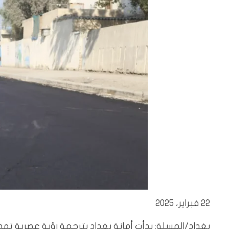
22 فبراير، 2025
بغداد/المسلة: بدأت أمانة بغداد بترجمة رؤية عصرية تهدف