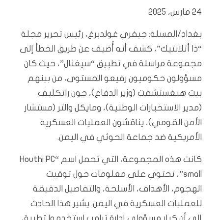
24 مارس، 2025
بغداد/المسلة: جيفري غولدبرغ، رئيس تحرير مجلة
“ذا أتلانتيك”، كشف أنه أُضيف عن طريق الخطأ إلى
مجموعة مراسلة في تطبيق “سيغنال”، حيث كان
مسؤولون حكوميون رفيعو المستوى، من بينهم
بيت هيغستشفت (وزير الدفاع)، جون راتكليف
(مدير الاستخبارات الوطنية)، ومايكل والتر (مستشار
الأمن القومي)، يناقشون العمليات العسكرية
الأمريكية ضد جماعة الحوثي في اليمن.
كانت هذه المجموعة، التي تحمل اسم “Houthi PC
small”، تحتوي على معلومات حول توقيت
الهجوم، الأهداف، الأسلحة، والتفاصيل الدقيقة
للعمليات العسكرية في اليمن. يشير هذا الحادث
إلى أن كبار مسؤولي إدارة ترامب استخدموا تطبيق