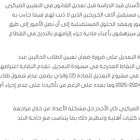
لأسنان قيد الدراسة قبل تعديل القانون في التعيين المركزي
تقبل آلاف الخريجين الذين لا ذنب لهم فيما جاءت به
ور ويعقد الحلول المستقبلية إلى أن تصل الأمور إلى طرق
ن سيزهقون بأعباء مادية جراء إلزامهم بالتدرج في القطاع
 التعديل على ضرورة ضمان تعيين الطلاب الحاليين عند
النقاط المدرجة في مسودة التعديل، تقدم النقابة اعتراضها
على تعديل نص الفقرة (أ من البند ثالثاً للمادة 3) كما ورد في مشروع التعديل للمادة (2) والذي يضمن عدم شمول ط
طب الأسنان الملتحقين بالدراسة ابتداءً من العام الدراسي 2024-2025 وما بعده على الرغم من تأكيدنا على عدم إجراء 
يين المركزي كان الأجدر حل مشكلة الأعداد من خلال مراجعة
ليات أهلية وتنظيم ذلك بما يتناسب مع حاجة البلد