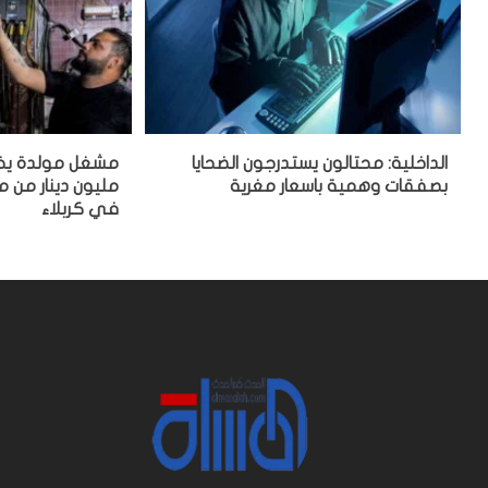
الداخلية: محتالون يستدرجون الضحايا
بصفقات وهمية باسعار مغرية
مليون دينار من
في كربلاء