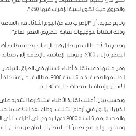
طبق في جميع المستشفيات والمراكز الصحية في محافظة 
والحروق حيث تكون نسبة الإضراب فيها 50٪”.
وذلك استناداً لتوجيهات نقابة التمريض المقر العام”.
وختم قائلاً: “نطالب من خلال هذا الإضراب بعدة مطالب 
الخطورة إلى 100٪، وتوفير الإعاشة، بالإضافة إلى حماية الممرضين من مخاطر العمل”
ومن جانبها دعت نقابة أطباء الاسنان في العراق، البرلمان
الطبية والصحية رقم 6 لسنة 000
الأسنان وإيقاف استحداث كليات أهلية.
وبحسب بيان، أعلنت نقابة الأطباء استنكارها الشديد عل
الذين لا يزالون في أرحام الكليات، وذلك بعد التلاعب بال
والصحية رقم 6 لسنة 2000 دون الرجوع الى
وممتهنيها ويضع تعبيراً آخر لتنصل البرلمان عن تمثيل الش