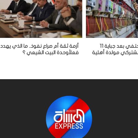
مشغل مولدة يختفي بعد جباية 11
أزمة ثقة أم صراع نفوذ.. ما الذي يهدد
 مشتركي مولدة أهلية
فعلاًوحدة البيت الشيعي ؟