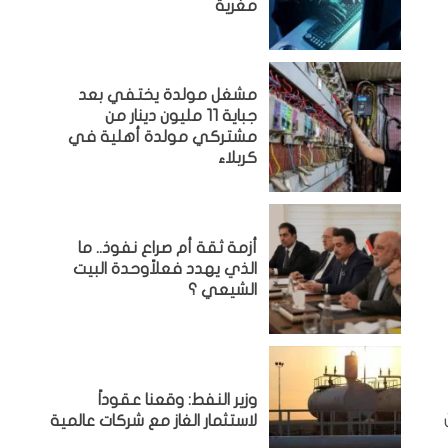
مغرية
مشغل مولدة يختفي بعد
جباية 11 مليون دينار من
مشتركي مولدة أهلية في
كربلاء
أزمة ثقة أم صراع نفوذ.. ما
الذي يهدد فعلاًوحدة البيت
الشيعي ؟
وزير النفط: وقعنا عقوداً
لاستثمار الغاز مع شركات عالمية