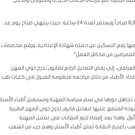
البصرة، مع مراعاة الحالات الحرجة والطوارئ والخدج
وتابع عويد، أن “الإضراب بدء من اليوم الثلاثاء في الساعة الـ8 صباحاً ويستمر لمدة 24 ساعة، حيث ينتهي صباح يوم غد،
أهمها رفع التسكين عن حملة شهادة الإعدادية، ورفع مخصصات
 العراقي، إلى رفض التعديل الرابع لقانون تدرج ذوي المهن
2، مطالبة بحل مشكلة أعداد الأطباء من خلال مراجعة منظومة القبول في كليات طب
ى تجاهل دورها في رسم سياسة المهنة ومستقبل أطباء الأسنان
مسودة المتفق عليها لتعديل قانون تدرج ذوي المهن الطبية
 أطراف الرأي الأول، وهذا يعد إقصاءً لدور النقابات في تمثيل المهنة
عب باعتبار النقابة تمثل أطباء الأسنان وهم جزء من الشعب.