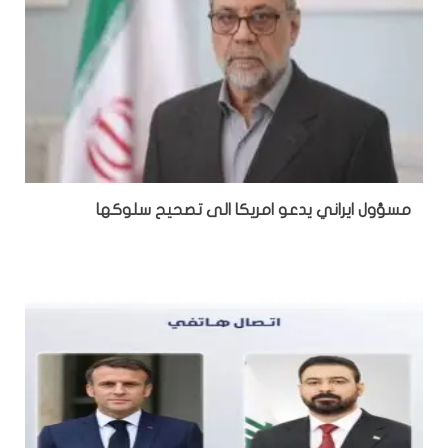
مسؤول ايراني يدعو امريكا الى تصحيح سلوكها