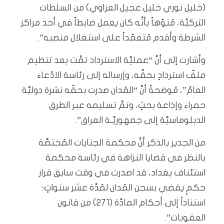
(خليل نوري خليل عجيل العزاوي) من السلطات
التركيَّة، مُنوّهاً بأنَّه كان يعمل ضابطاً في أحد مراكز
الشرطة وأقدم مُتعمّداً على استغلال منصبه”.
وأشارت إلى أنَّ “عمليَّة الاسترداد تمَّت بعد تنظيم
ملفّ استردادٍ بحقِّه، وإرساله إلى رئاسة الادّعاء
العامّ”، مُوضحةً أنَّ “المُدان صدرت بحقّه نشرة دوليَّة
حمراء وإذاعة بحثٍ، وتمَّ تسليمه عبر الطرق
الدبلوماسيَّة إلى جمهوريَّـة العراق”.
من الجدير بالذكر أنَّ محكمة الجنايات المُختصَّة
بالنظر في قضايا النزاهة في رئاسة محكمة
استئناف بغداد، قد اصدرت في وقت سابق قرار
حكمٍ يقضي بسجن المُدان لمُدَّة عشر سنواتٍ؛
استناداً إلى أحكام المادَّة (٢٧١) من قانون
العقوبات”.