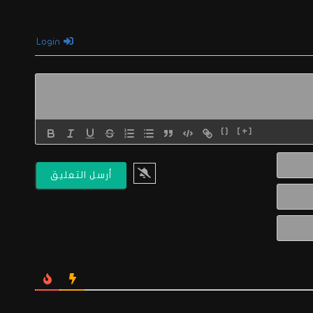
Login
{}
[+]
الاسم*
البريد
الالكتروني*
Website