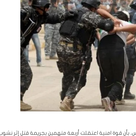
، بأن قوة امنية اعتقلت أربعة متهمين بجريمة قتل إثر نشوب