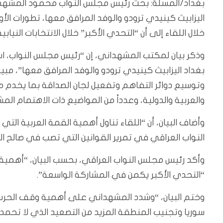
بغداد/المسلة: بحث رئيس مجلس النواب محمود المشهدان
اليزابيث كينيدي ترودو والوفد المرافق معها، تطورات الأو
خلال اللقاء إلى أن “التحدي الأكبر” خلال الانتخابات النيا
وذكر بيان لمكتب المشهداني، إن “رئيس مجلس النواب، اس
بغداد اليزابيث كينيدي ترودو والوفد المرافق معها”، مبيناً
وتوسيع دوائر التفاهم وتفعيل لجان الصداقة بما يخدم م
والعربية والدولية، وعدداً من المواضيع ذات الاهتمام المش
وأضاف البيان، أن “اللقاء تناول أهمية القمة العربية 
النواب العراقي في تمرير القوانين التي تصب في صالح ال
وأكد رئيس مجلس النواب العراقي، بحسب البيان، “أهمية إج
“التحدي الأكبر يكمن في المشاركة الواسعة”.
وختم البيان، “وشدد المشهداني على أهمية وقف الحرب 
سوريا وتجنيب المنطقة المزيد من التصعيد الذي لا تحمد 