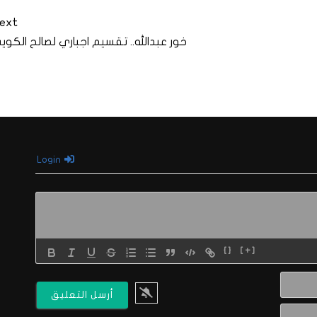
ext
خور عبدالله.. تقسيم اجباري لصالح الكوي
Login
{}
[+]
الاسم*
البريد