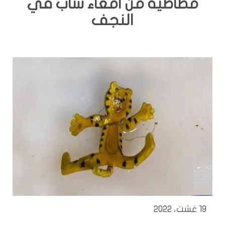
مطاطية من امعاء شاب في
النجف
19 غشت، 2022