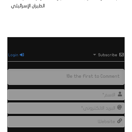
الطيران الإسرائيلي
Login
Subscribe
الاس
البري
الال
site