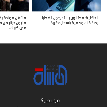
الداخلية: محتالون يستدرجون الضحايا
بصفقات وهمية باسعار مغرية
مليون دينار من
في كربلاء
من نحن؟