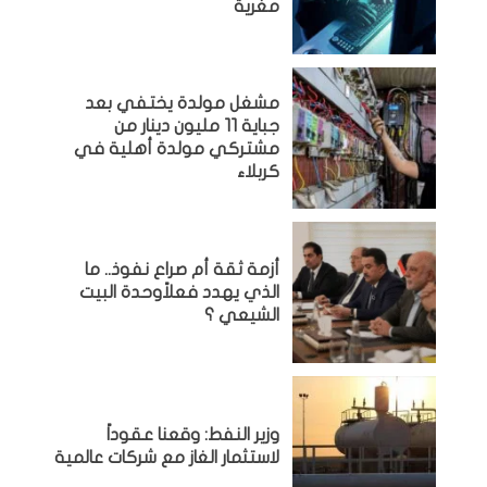
مغرية
مشغل مولدة يختفي بعد
جباية 11 مليون دينار من
مشتركي مولدة أهلية في
كربلاء
أزمة ثقة أم صراع نفوذ.. ما
الذي يهدد فعلاًوحدة البيت
الشيعي ؟
وزير النفط: وقعنا عقوداً
لاستثمار الغاز مع شركات عالمية