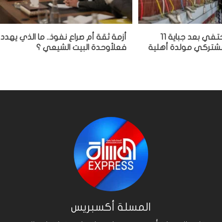
مشغل مولدة يختفي بعد جباية 11
أزمة ثقة أم صراع نفوذ.. ما الذي يهدد
 مشتركي مولدة أهلية
فعلاًوحدة البيت الشيعي ؟
المسلة أكسبريس