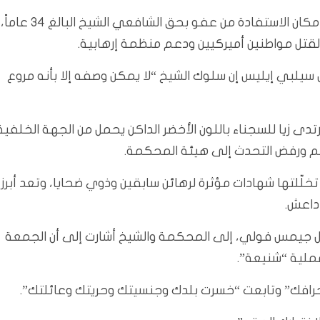
وجاء صدور الأحكام الثمانية بالحبس مدى الحياة من دون إمكان الاستفادة من عفو بحق الشافعي الشيخ البالغ 34 عاماً،
ر لقتل مواطنين أميركيين ودعم منظمة إرهابية.
يلبي إيليس إن سلوك الشيخ “لا يمكن وصفه إلا بأنه مروع
دى زيا للسجناء باللون الأخضر الداكن يحمل من الجهة الخلفية
كم ورفض التحدث إلى هيئة المحكمة.
خلّلتها شهادات مؤثرة لرهائن سابقين وذوي ضحايا، وتعد أبرز
داعش.
تول جيمس فولي، إلى المحكمة والشيخ أشارت إلى أن الجمعة
عملية “شنيعة”.
حرافك” وتابعت “خسرت بلدك وجنسيتك وحريتك وعائلتك”.