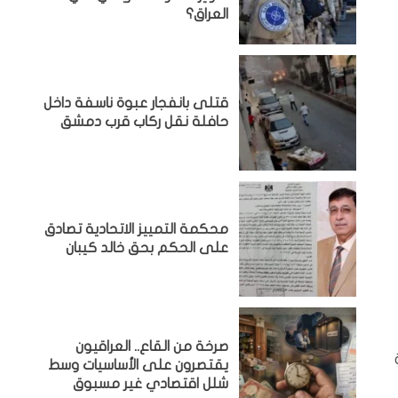
العراق؟
قتلى بانفجار عبوة ناسفة داخل
حافلة نقل ركاب قرب دمشق
محكمة التمييز الاتحادية تصادق
على الحكم بحق خالد كيبان
صرخة من القاع.. العراقيون
يقتصرون على الأساسيات وسط
شلل اقتصادي غير مسبوق