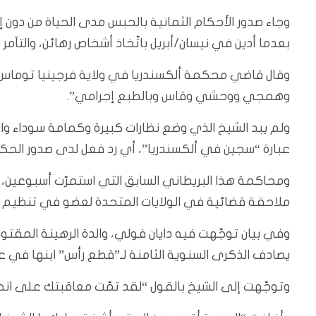
بعدما أدين في نيسان/أبريل باتّخاذ أشخاص رهائن، والتآم
وقال قاضي محكمة ألكسندريا في ولاية فرجينيا توماس س
وهمجي ووحشي وقاس وبالطبع إجرامي”.
ولم يبد الشيخ الذي وضع نظارات كبيرة وكمامة سوداء وارت
عبارة “سجين في ألكسندريا”، أي رد فعل لدى صدور الح
ومحاكمة هذا البريطاني السابق التي استمرّت أسبوعين، ت
ملاحقة قضائية في الولايات المتحدة لعضو في تنظيم 
وفي بيان توجّهت فيه دايان فولي، والدة الرهينة المق
يصادف الذكرى السنوية الثامنة لـ”قطع رأس” ابنها في 
وتوجّهت إلى الشيخ بالقول “لقد تمّت معاقبتك على ان