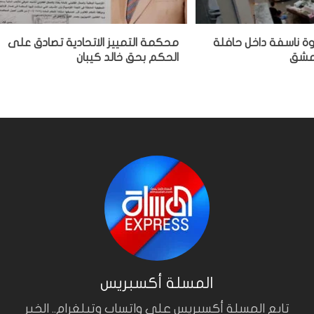
وة ناسفة داخل حافلة
محكمة التمييز الاتحادية تصادق على
دمشق
الحكم بحق خالد كيبان
المسلة أكسبريس
تابع المسلة أكسبريس على واتساب وتيلغرام.. الخبر