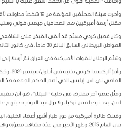
وأضافت “المحبة أقوى من الحقد. أشفق عليك يا الشيخ لا
وأجرت هيئة المحلّفين المؤ
مقتل أربعة أميركيين هم الصحافيان جيمس فولي وستيفن 
وكان فصيل كردي مسلّح قد ألقى القبض على الشافعي ال
المواطن البريطاني السابق البالغ 38 عاماً، في كانون الثاني/يناير 2018.
وسُلّم الرجلان للقوات الأميركية في العراق ثمّ أُرسلا إلى الولايات المتح
وأقرّ ألي
القاضي تي. اس. إيليس، الذي أصدر الحكم الجمعة ضدّ ال
لندن، بعد ترحيله من تركيا، ولا يزال قيد التوقيف بتهم ع
وقتلت طائرة أميركية من دون طيار أشهر أعضاء الخلية، 
في العام 2015. وظهر الأخير في عدّة مشاهد مصوّرة وهو يذبح الضحايا.