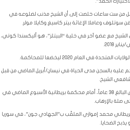
ختيارك الحقد”.
لفة من 12 شخصاً مداولات لأقل من ست ساعات خلصت إلى أن الشيخ مذنب لضلوعه في
سوتلوف وعاملا الإغاثة بيتر كاسيغ وكايلا مولر.
شيخ مع عضو آخر في خلية “البيتلز”، هو أليكسندا كوتي،
دة في العام 2020 ليخضعا للمحاكمة.
كسندا كوتي بذنبه في أيلول/سبتمبر 2021، وحُكم عليه بالسجن مدى الحياة في نيسان/أبريل الماضي من قبل
شافعي الشيخ.
ومثُل عضو آخر مفترض في خلية “البيتلز”، هو آين ديفيس البالغ 38 عاماً، أمام محكمة بريطانية الأسبوع الماضي في
لى صلة بالإرهاب.
البريطاني محمد إموازي الملقّب ب”الجهادي جون”، في سوريا