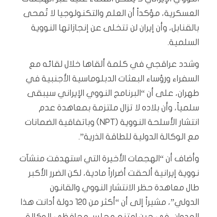
العسكرية، مؤكداً أن العلم والتكنولوجيا لا تُمحى
بالقنابل، وأن إيران لن تتخلى عن إنجازاتها النووية
السلمية.
وشدد عراقجي في كلمة ألقاها خلال لقائه مع
السفراء ورؤساء البعثات الدبلوماسية الأجنبية في
طهران، على أن “البرنامج النووي الإيراني سيبقى
سلمياً، وأن بلاده لا تزال ملتزمة بمعاهدة عدم
انتشار الأسلحة النووية (NPT) وباتفاقية الضمانات
مع الوكالة الدولية للطاقة الذرية”.
وأضاف أن “الهجمات الأخيرة التي استهدفت منشآت
نووية إيرانية ألحقت أضراراً مادية، لكن الضرر الأكبر
طال معاهدة حظر الانتشار النووي والقانون
الدولي”، مشيراً إلى أن “أكثر من 120 دولة أدانت هذا
العدوان، في حين امتنع مجلس محافظي الوكالة