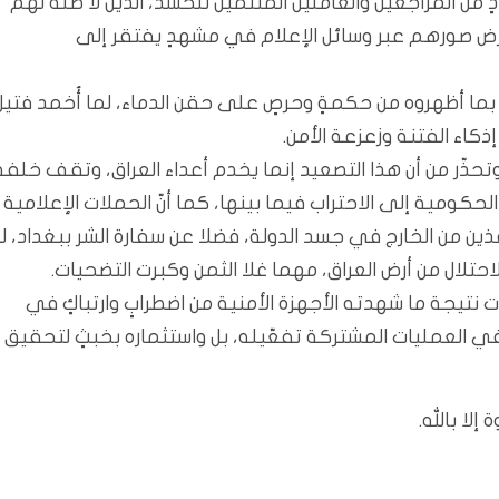
ن المراجعين والعاملين المنتمين للحشد، الذين لا صلة لهم
بعرض صورهم عبر وسائل الإعلام في مشهدٍ يفتقر إلى
ع، بما أظهروه من حكمةٍ وحرصٍ على حقن الدماء، لما أُخمد فتيل
إذكاء الفتنة وزعزعة الأمن.
 وتحذّر من أن هذا التصعيد إنما يخدم أعداء العراق، وتقف خلفه
كومية إلى الاحتراب فيما بينها، كما أنّ الحملات الإعلامية
فذين من الخارج في جسد الدولة، فضلا عن سفارة الشر ببغداد، ل
احتلال من أرض العراق، مهما غلا الثمن وكبرت التضحيات.
ت نتيجة ما شهدته الأجهزة الأمنية من اضطرابٍ وارتباكٍ في
ة في العمليات المشتركة تفعّيله، بل واستثماره بخبثٍ لتحقيق
لا بالله.