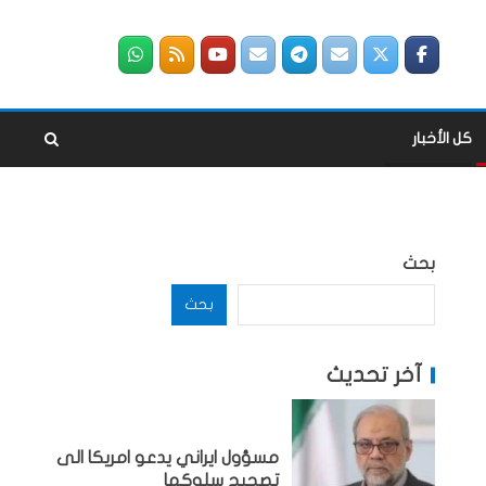
كل الأخبار
بحث
بحث
آخر تحديث
مسؤول ايراني يدعو امريكا الى
تصحيح سلوكها