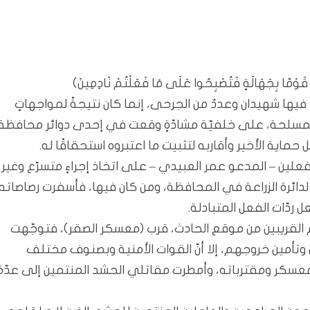
يبُوا قَوْمًا بِجَهَالَةٍ فَتُصْبِحُوا عَلَى مَا فَعَلْتُمْ نَادِمِينَ)
ها شهيدان وعددٌ من الجرحى، إنما كان نتيجةً لمواجهاتٍ
ات المسلحة، على خلفيّة مشادّةٍ وقعت في إحدى دوائر محافظة
 حماية الأخير وأقاربه لتثبيت ما اعتبروه استحقاقًا له.
فعلين – المدعو عمر العبيدي – على اتخاذ إجراءٍ متسرّع وغير
قال لدائرة الزراعة في المحافظة، ومن كان فيها، فأسفرت رصاصاته
ردّات الفعل المتبادلة.
م القريبين من موقع الحادث، قرب (معسكر الصقر)، فتوجّهت
وتأمين خروجهم، إلا أنّ القوات الأمنية وبصنوف مختلف
معسكر ومقترباته، وأمطرت مقاتلي الحشد المنتمين إلى عدّة