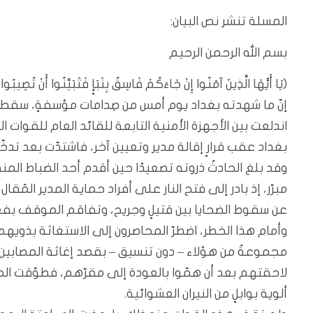
المسلة تنشر نص البيان:
بسم الله الرحمن الرحيم
(يَا أَيُّهَا الَّذِينَ آمَنُوا إِنْ جَاءَكُمْ فَاسِقٌ بِنَبَإٍ فَتَبَيَّنُوا أَنْ تُصِ
إنّ ما شهدته بغداد يوم أمس من صِدامات مؤسفةٍ، سقط في
اندلعت بين الأجهزة الأمنية التابعة للقائد العام للقو
بغداد عقب قرارٍ إقالة مدير وتعيين آخر، فاشتدّت بعد تدخّل
وقد بلغ الحادثُ ذروته تصعيدًا حين أقدم أحد الضباط المن
مبرّر، إذ بادر إلى فتح النار على أفراد حماية المدير المُ
عن سقوط الضحايا بين قتيلٍ وجريح، وتفاقم الموقف بفعل 
وأمام هذا الخطر، اضطرّ المحاصرون إلى الاستغاثة بذويه
مجموعةٌ من هؤلاء – دون تنسيق – بقصد إغاثة المصابين 
لاحقتهم بعد أن همّوا بالعودة إلى مقرّهم، فطوّقت ال
ألوية بوابلٍ من النيران العشوائية.