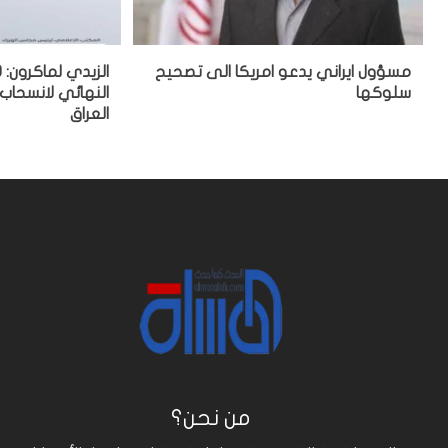
مسؤول ايراني يدعو امريكا الى تصحيح
سلوكها
النهائي لانسحاب
العراق
من نحن؟