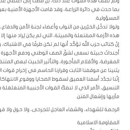
ولم تقف هذه القوات عند ذلك، بل مضت إلى اعتقال عددٍ م
بما حدث في دائرة الزراعة، وقد قامت الأجهزة الأمنية 
المسؤولية.
ولولا تدخّل الخيّرين من النواب وأعضاء لجنة الأمن والدفا
هذه الأزمة المفتعلة والمبيتة، التي لم يكن يُراد منها إلا 
إنّ كتائب حزب الله تؤكّد أنها لم تكن طرفًا في الاشتباك،
أجنداتٌ خبيثة تسعى لشقّ الصف الوطني ودفع الأجهزة الح
المغرضة، والأقلام المأجورة، والتأثير الخبيث لبعض المتن
يثنينا عن موقفنا الثابت وقرارنا الحاسم في إخراج قوات ال
إنّنا نجدّد أسفنا العميق لسقوط الضحايا ووقوع الانتهاكا
التنسيق، الأمر الذي لا تنفكّ القوات الأجنبية المتغلغل
مآربها وإشعال الفتن.
الرحمة للشهداء، والشفاء العاجل للجرحى، ولا حول ولا قوة إ
المقاومة الاسلامية