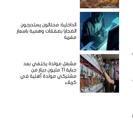
الداخلية: محتالون يستدرجون
الضحايا بصفقات وهمية باسعار
مغرية
مشغل مولدة يختفي بعد
جباية 11 مليون دينار من
مشتركي مولدة أهلية في
كربلاء