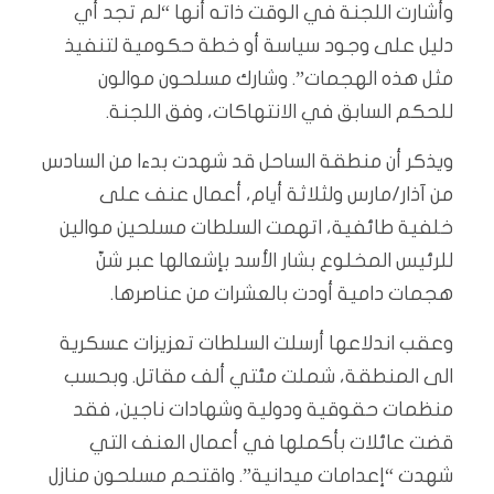
وأشارت اللجنة في الوقت ذاته أنها “لم تجد أي
دليل على وجود سياسة أو خطة حكومية لتنفيذ
مثل هذه الهجمات”. وشارك مسلحون موالون
للحكم السابق في الانتهاكات، وفق اللجنة.
ويذكر أن منطقة الساحل قد شهدت بدءا من السادس
من آذار/مارس ولثلاثة أيام، أعمال عنف على
خلفية طائفية، اتهمت السلطات مسلحين موالين
للرئيس المخلوع بشار الأسد بإشعالها عبر شنّ
هجمات دامية أودت بالعشرات من عناصرها.
وعقب اندلاعها أرسلت السلطات تعزيزات عسكرية
الى المنطقة، شملت مئتي ألف مقاتل. وبحسب
منظمات حقوقية ودولية وشهادات ناجين، فقد
قضت عائلات بأكملها في أعمال العنف التي
شهدت “إعدامات ميدانية”. واقتحم مسلحون منازل