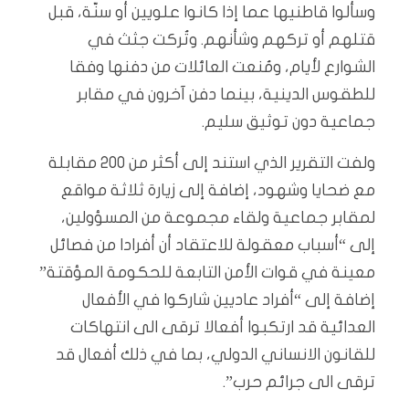
وسألوا قاطنيها عما إذا كانوا علويين أو سنّة، قبل
قتلهم أو تركهم وشأنهم. وتُركت جثث في
الشوارع لأيام، ومُنعت العائلات من دفنها وفقا
للطقوس الدينية، بينما دفن آخرون في مقابر
جماعية دون توثيق سليم.
ولفت التقرير الذي استند إلى أكثر من 200 مقابلة
مع ضحايا وشهود، إضافة إلى زيارة ثلاثة مواقع
لمقابر جماعية ولقاء مجموعة من المسؤولين،
إلى “أسباب معقولة للاعتقاد أن أفرادا من فصائل
معينة في قوات الأمن التابعة للحكومة المؤقتة”
إضافة إلى “أفراد عاديين شاركوا في الأفعال
العدائية قد ارتكبوا أفعالا ترقى الى انتهاكات
للقانون الانساني الدولي، بما في ذلك أفعال قد
ترقى الى جرائم حرب”.