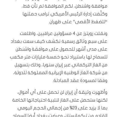
موافقة واشنطن، لكم الموافقة لم تأتِ قط،
وكثّفت إدارة الرئيس الأمريكي ترامب حملتها
“للضغط الأقصى” على طهران.
ونقلت رويترز عن 4 مسؤولين عراقيين، واطلعت
على سبع وثائق رسمية تكشف كيف سعت بغداد
على مدى أشهر للحصول على موافقة واشنطن
للسماح لها باستيراد نحو خمسة مليارات متر مكعب
من الغاز التركماني عبر إيران سنويا، وذلك بتسهيل
من شركة الغاز الوطنية الإيرانية المملوكة للدولة،
وفقا لمسودة عقد المبادلة.
وأظهرت وثيقة أن إيران لن تحصل على أي أموال،
لكنها ستحصل على الغاز لتلبية احتياجاتها الخاصة
بما لا يزيد على 23% من إجمالي الحجم اليومي
القادم من تركمانستان، وعرضت بغداد أيضا السماح