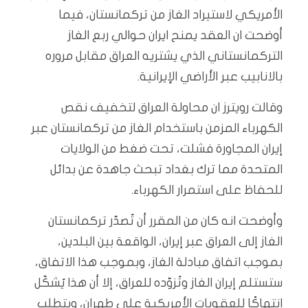
الأمريكي لاستيراد الغاز من تركمانستان، فيما
أوضحت ان العقد يمنح ايران حوالي ربع الغاز
التركمانستاني الذي يشتريه العراق مقابل مروره
بالانابيب عبر الأراضي الإيرانية.
وقالت رويترز ان محاولة العراق لتخفيف نقص
الكهرباء المزمن باستخدام الغاز من تركمانستان عبر
إيران المجاورة فشلت، تحت ضغط من الولايات
المتحدة مما ترك بغداد تبحث جاهدة عن بدائل
للحفاظ على استمرار الكهرباء.
وأوضحت انه كان من المقرر أن تُصدّر تركمانستان
الغاز إلى العراق عبر إيران، الواقعة بين البلدين،
بموجب اتفاق مبادلة الغاز، وبموجب هذا الاتفاق،
ستستلم إيران الغاز وتُزوّده للعراق، إلا أن هذا يُشكّل
انتهاكًا للعقوبات الأمريكية على طهران، ويتطلب