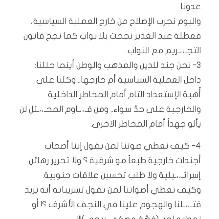
عدونا
واليوم نجرب الإصلاح من خارج العملية السياسية،
فعطلة عيد الغدير نجحت بلا نواب كما نجح قانون
التجـ،،ـريم مع النواب.
٣- نحن جند للدين والمذهب والوطن أينما حللنا:
داخل العملية السياسية أم خارجها.. وكلنا على
أُهبة الإستعداد التام أمام المخاطر الداخلية
والخارجية على حدّ سواء.. ومن قـ،،ـاوم المحـ،،ـتل لن
يألو جهداً أمام المخاطر الاخرى.
٤- كيف نعطي صوتنا لمن يقول إننا أصحاب
أجندات خارجية طبعاً مو شرقية ؟ ولا تحرير رهائن
إسرائـ،،ـيلية ولا طلب تحسين علاقات جنوبية.
وكيف نعطي أصواتنا لمن تقول تسريباته أنه يريد
قتـ،،ـلنا والهجوم علينا في النجف الأشرف ؟! أو