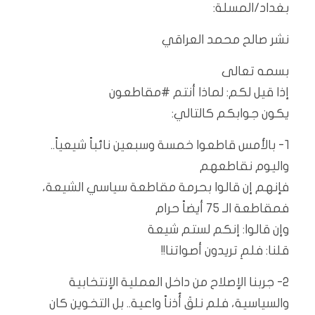
بغداد/المسلة:
نشر صالح محمد العراقي
بسمه تعالى
إذا قيل لكم: لماذا أنتم #مقاطعون
يكون جوابكم كالتالي:
١- بالأمس قاطعوا خمسة وسبعين نائباً شيعياً..
واليوم نقاطعهم
فإنهم إن قالوا بحرمة مقاطعة سياسي الشيعة،
فمقاطعة الـ ٧٥ أيضاً حرام
وإن قالوا: إنكم لستم شيعة
قلنا: فلمِ تريدون أصواتنا!!
٢- جربنا الإصلاح من داخل العملية الإنتخابية
والسياسية، فلم نلقَ أُذناً واعية.. بل التخوين كان