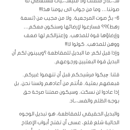
سـ،،ـلاح منفلت ولا مليشـ،،ـيات فسنعطي له
صوتنا… وما من جواب الى يومنا هذا!!!
٦- بحّ صوت المرجعية.. ولا من مجيب من (تسعة
رهط)!؟؟ فسارعوا لإرضائها وسنكون معكم…
وإرضاؤها قوة للمذهب.. وإعتزالكم لها ضعف
ووهن للمذهب.. كولوا لا!!!
وإذا قيل لكم: ما البديل للمقاطعة ؟ويبينون لكم أن
البديل قوة البعثيين ورجوعهم..
قلنا: چيكوا مرشيحكم قبل أن تتهموا غيركم..
فبعضهم بعثية.. فأنتم من أعادهم ولسنا نحن.. بل
إذا عادوا لن نسكت.. وسيكون صمتنا صرخة حق
بوجه الظلم والفسـ،،ـاد.
والبديل الحقيقي للمقاطعة، هو تبديل الوجوه
الحالية شلع قلع، عسى أن تفتح أبواب الإصلاح