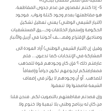
نعطيه لمن (فصّخ مصفى بيجي)!!!
٥- إذا كنتم تقصدون من عدم جدوى المقاطعة،
هو مقاطعتها بعدم وجود كتلة ونواب.. فوجود
(التيار الشيعي الوطني) يعني تعطيل تشكيل
الحكومة وإستمرار الخلافات وحـ،،ـرق المستشفيات
وصناديق الإقتراع وقصـ،،ـف أخوتنا في أربيل والأنبار.
وقيل: إن (التيار الشيعي الوطني) أراد العودة الى
المشاركة في الإنتخابات كما تدعون… فلم
عارضتم ذلك ؟ فإن كان وجودهم قوة للمذهب
فمعارضتكم لرجوعهم تكون حراماً وإضعافاً
للمذهب.. أو أن وجودهم لا يؤثر في إضعاف
الشيعة فاصمتوا ولا تنعقوا.
وإن قصدتم مقاطعتهم بالتصويت لكم.. فنحن قلنا:
من كان له برنامج وطني بلا تبعية ولا خنوع ولا