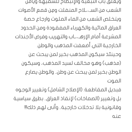
ويغلق باب التبعية والإنبطاح للسفيهة ويأمن
الشعب من السـ،،ـلاح المنفلت ومِن قمع الأصوات
ويتخلص الشعب من الماء الملوث وارجاع حصة
العراق المائية والكهرباء المفقودة ومن الحدود
المشرعة أمام الإرهـ،،ـاب والتهريب وفرض الأجندات
الخارجية التي أضعفت المذهب والوطن.
وحينئذ سيكون المذهب بخير لمن يبحث عن
(مذهب) وهو مخالف لسيد المذهب، وسيكون
الوطن بخير لمن يبحث عن وطن.. والوطن يصارع
الموت
فبديل المقاطعة: (الإصلاح الشامل) وتغيير الوجوه
بل وتغيير (الصماخات) لإنقاذ العراق.. بطرق سياسية
وقانونية بلا تدخلات خارجية.. وأنى لهم ذلك!!!
عنه