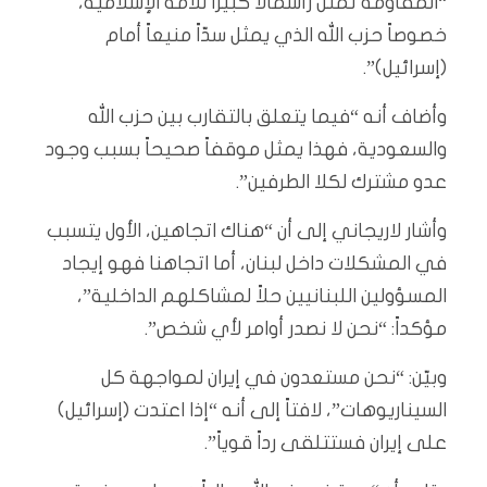
“المقاومة تمثل رأسمالاً كبيراً للأمة الإسلامية،
خصوصاً حزب الله الذي يمثل سدّاً منيعاً أمام
(إسرائيل)”.
وأضاف أنه “فيما يتعلق بالتقارب بين حزب الله
والسعودية، فهذا يمثل موقفاً صحيحاً بسبب وجود
عدو مشترك لكلا الطرفين”.
وأشار لاريجاني إلى أن “هناك اتجاهين، الأول يتسبب
في المشكلات داخل لبنان، أما اتجاهنا فهو إيجاد
المسؤولين اللبنانيين حلاً لمشاكلهم الداخلية”،
مؤكداً: “نحن لا نصدر أوامر لأي شخص”.
وبيّن: “نحن مستعدون في إيران لمواجهة كل
السيناريوهات”، لافتاً إلى أنه “إذا اعتدت (إسرائيل)
على إيران فستتلقى رداً قوياً”.