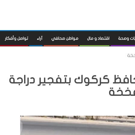
ات وصحة
اقتصاد و مال
مواطن صحافي
آراء
تواصل وأفكار
خخة
حافظ كركوك بتفجير دراجة
خخة