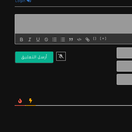
Login
{}
[+]
الاسم*
البريد
الالكتروني*
Website