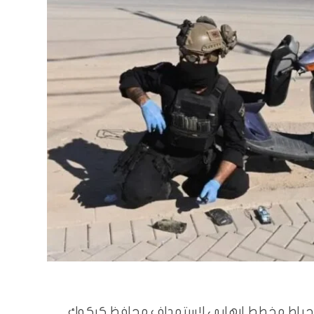
د، إحباط مخطط إرهابي لاستهداف محافظ كركوك.