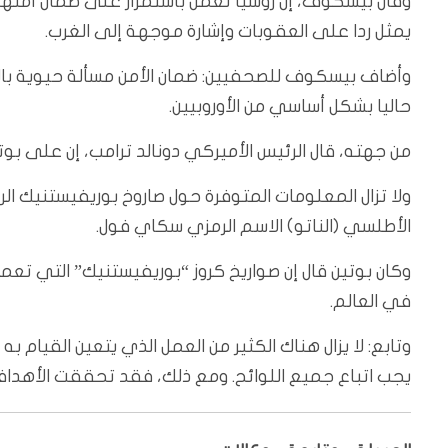
وقال بيسكوف، إن روسيا تعمل باستمرار على ضمان أمنها، و
يمثل ردا على العقوبات وإشارة موجهة إلى الغرب.
وأضاف بيسكوف للصحفيين: ضمان الأمن مسألة حيوية با
حاليا بشكل أساسي من الأوروبيين.
من جهته، قال الرئيس الأميركي دونالد ترامب، إن على بوتين
ولا تزال المعلومات المتوفرة حول صاروخ بوريفيستنيك 
الأطلسي (الناتو) الاسم الرمزي سكاي فول.
وكان بوتين قال إن صواريخ كروز “بوريفيستنيك” التي تعم
في العالم.
وتابع: لا يزال هناك الكثير من العمل الذي يتعين القيام 
يجب اتباع جميع اللوائح. ومع ذلك، فقد تحققت الأهداف ا