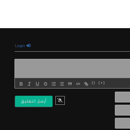
Login
{}
[+]
الاسم*
البريد
الالكتروني*
Website