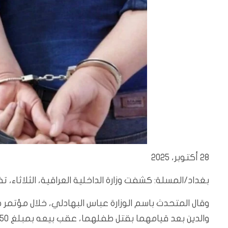
28 أكتوبر، 2025
بغداد/المسلة: كشفت وزارة الداخلية العراقية، الثلاثاء، 
وقال المتحدث باسم الوزارة عباس البهادلي، خلال مؤتمر
والدين بعد قيامهما بقتل طفلهما، عقب بيعه بمبلغ 350 ألف دينار، ثم تعذيبه والتمثيل بجثته قبل أن يفارق الحياة.