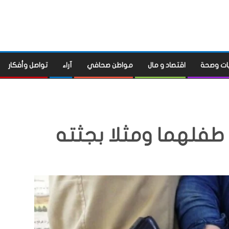
ات وصحة
اقتصاد و مال
مواطن صحافي
آراء
تواصل وأفكار
 طفلهما ومثلا بجثته