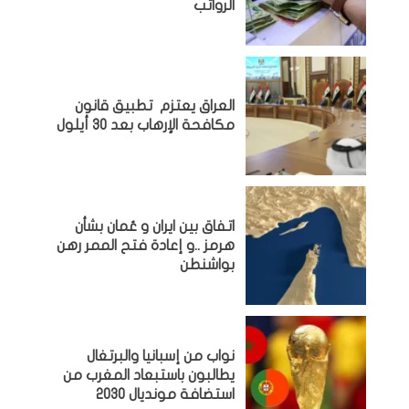
الرواتب
العراق يعتزم تطبيق قانون
مكافحة الإرهاب بعد 30 أيلول
اتفاق بين ايران و عُمان بشأن
هرمز ..و إعادة فتح الممر رهن
بواشنطن
نواب من إسبانيا والبرتغال
يطالبون باستبعاد المغرب من
استضافة مونديال 2030