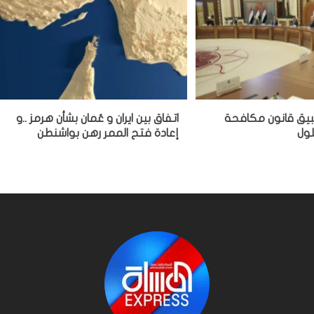
بيق قانون مكافحة
اتفاق بين ايران و عُمان بشأن هرمز ..و
إعادة فتح الممر رهن بواشنطن