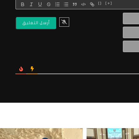
{}
[+]
الاسم*
البريد
الالكتروني*
Website