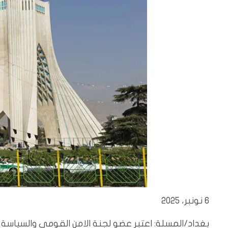
6 نونبر، 2025
بغداد/المسلة: اعتبر عضو لجنة الامن القومي والسياسة ال