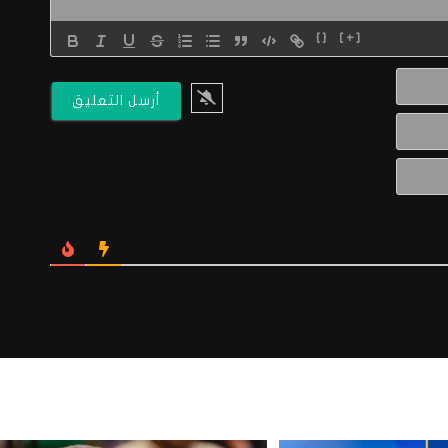
{}
[+]
الاسم*
البريد
الالكتروني*
Website