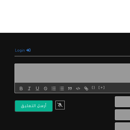
Login
{}
[+]
الاسم*
البريد
الالكتروني*
Website