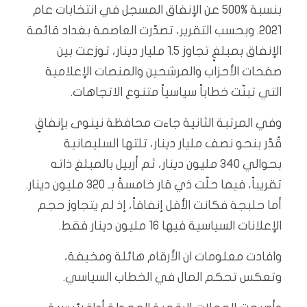
بنسبة 500‎%‎ عن الإنفاق المسجل في انتخابات عام
2021. وبحسب التقرير، تصدّرت العاصمة بغداد قائمة
الإنفاق بمبلغٍ تجاوز 1.5 مليار دينار، توزعت بين
صفحات الأحزاب والمرشحين والمنصات الإعلامية
التي تبنّت خطاباً سياسياً متنوع الاتجاهات.
وفي المرتبة الثانية جاءت محافظة نينوى بإنفاقٍ
قُدّر بنحو نصف مليار دينار، تلتها السليمانية
بحوالي 340 مليون دينار، ثم أربيل بالمبلغ ذاته
تقريباً، فيما حلّت ذي قار خامسةً بـ 320 مليون دينار.
أما حلبجة فكانت الأقل إنفاقاً، إذ لم يتجاوز حجم
الإعلانات السياسية فيها 16 مليون دينار فقط.
وافادت معلومات ان الأرقام هائلة ومخيفة،
وتعكس تحكم المال في الخطاب السياسي.