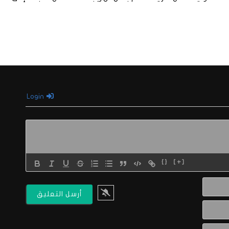
Login
{}
[+]
الاسم*
البريد
الالكتروني*
Website