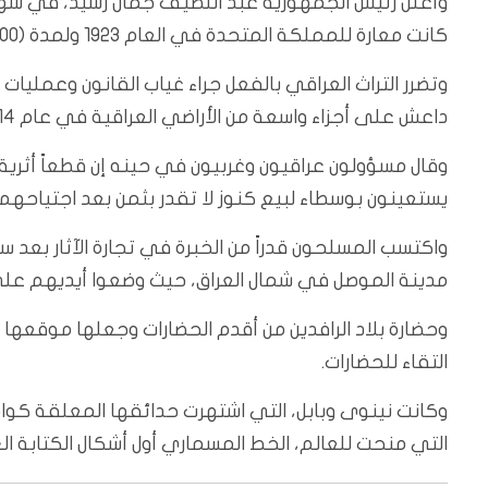
كانت معارة للمملكة المتحدة في العام 1923 ولمدة (100) عام لأغراض الدراسة والبحث.
وتضرر التراث العراقي بالفعل جراء غياب القانون وعمليا
داعش على أجزاء واسعة من الأراضي العراقية في عام 2014، بما في ذلك مواقع أثرية.
وقال مسؤولون عراقيون وغربيون في حينه إن قطعاً أثر
يستعينون بوسطاء لبيع كنوز لا تقدر بثمن بعد اجتياحهم ش
واكتسب المسلحون قدراً من الخبرة في تجارة الآثار ب
مدينة الموصل في شمال العراق، حيث وضعوا أيديهم عل
وحضارة بلاد الرافدين من أقدم الحضارات وجعلها موقعها ب
التقاء للحضارات.
وكانت نينوى وبابل، التي اشتهرت حدائقها المعلقة كواح
التي منحت للعالم، الخط المسماري أول أشكال الكتابة الغربية قب