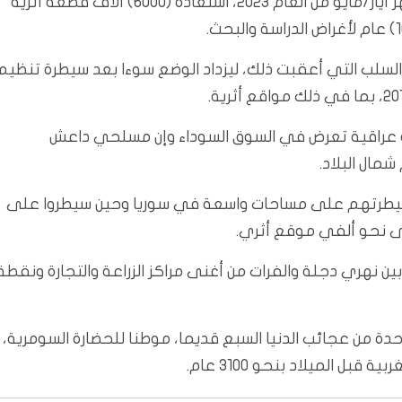
وأعلن رئيس الجمهورية عبد اللطيف جمال رشيد، في شهر أيار/مايو من العام 2023، استعادة (6000) آلاف قطعة أثرية
ت السلب التي أعقبت ذلك، ليزداد الوضع سوءا بعد سيطرة تنظيم
ية عراقية تعرض في السوق السوداء وإن مسلحي داعش
مال البلاد.
عد سيطرتهم على مساحات واسعة في سوريا وحين سيطروا على
ى نحو ألفي موقع أثري.
ين نهري دجلة والفرات من أغنى مراكز الزراعة والتجارة ونقطة
دة من عجائب الدنيا السبع قديما، موطنا للحضارة السومرية،
ل الميلاد بنحو 3100 عام.