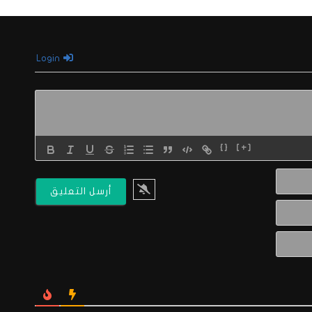
Login
{}
[+]
الاسم*
البريد
الالكتروني*
Website