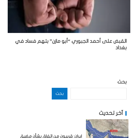
القبض على أحمد الجبوري “أبو مازن” بتهم فساد في
بغداد
بحث
بحث
آخر تحديث
إيران: قريبون من اتفاق بشأن مضيق