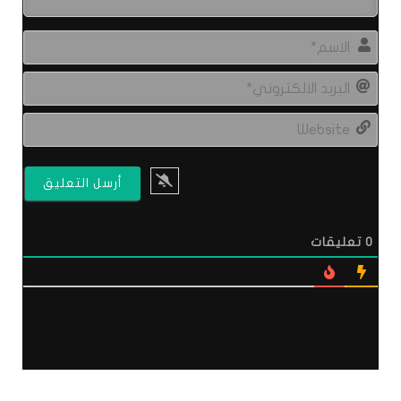
الاس
البري
الال
site
0
تعليقات