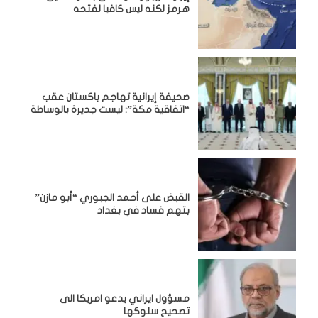
هرمز لكنه ليس كافيا لفتحه
صحيفة إيرانية تهاجم باكستان عقب
“اتفاقية مكة”: ليست جديرة بالوساطة
القبض على أحمد الجبوري “أبو مازن”
بتهم فساد في بغداد
مسؤول ايراني يدعو امريكا الى
تصحيح سلوكها