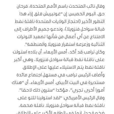
وقال نائب المتحدث باسم الأمم المتحدة، فرحان
حق، اليوم الخميس: إن “غوتيريش قلق إزاء هذا
التطور الأخير (احتجاز الولايات المتحدة ناقلة نفط
قبالة سواحل فنزويلا)، وندعو جميع الأطراف إلى
الامتناع عن أي أعمال من شأنها تصعيد التوترات
الثنائية وزعزعة استقرار فنزويلا والمنطقة”.
وكان ترامب قد أكد، أمس الأربعاء، أن بلاده استولت
على ناقلة نفط قبالة سواحل فنزويلا، وهي أكبر
ناقلة نفط يتم الاستيلاء عليها على الإطلاق.
وأضاف الرئيس ترامب في مستهل اجتماع مائدة
مستديرة في البيت الأبيض، أمس الأربعاء، أن “هناك
أمورا أخرى تجري”، مؤكدا “سترون ذلك لاحقا”.
وقال الرئيس الأمريكي: “لقد استولينا للتو على
ناقلة نفط قبالة سواحل فنزويلا. ناقلة ضخمة،
ضخمة جدا، إنها في الواقع الأكبر على الإطلاق،