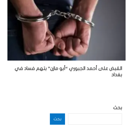
القبض على أحمد الجبوري “أبو مازن” بتهم فساد في
بغداد
بحث
بحث