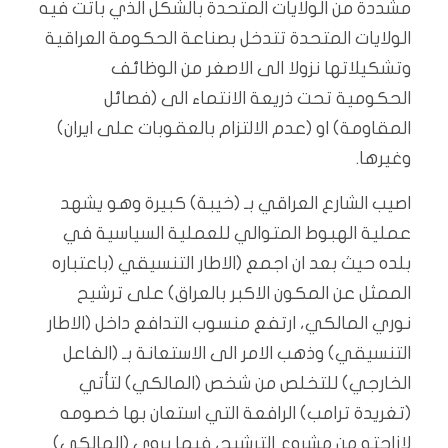
مشددة من الولايات المتحدة بالشكل الذي باتت فيه
الولايات المتحدة تتدخل بصناعة الحكومة العراقية
وتشكيلاتها نزولا الى الاصغر من الوظائف
الحكومية تحت ذريعة الانتماء الى (فصائل
المقاومة) او (عدم الالتزام بالعقوبات على ايران)
وغيرها.
اصيب الشارع العراقي بـ (خيبة) كبيرة وهو يشهد
عملية الهبوط المتوالي للعملية السياسية في
بلده حيث بعد ان اجمع (الاطار التنسيقي (باعتباره
الممثل عن المكون الاكبر بالعراق) على ترشيح
نوري المالكي، ارتفع منسوب التدافع داخل (الاطار
التنسيقي) وذهب الامر الى الاستعانة بـ (الفاعل
الخارجي) للتخلص من شخص (المالكي) لتأتي
(تغريدة ترامب) الرافعة التي استعان بها خصومه
لازاحته من مشروع الترشيح، فيما يروي (المالكي)