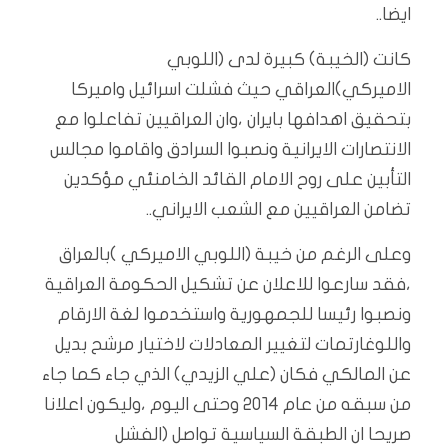
ايضا..
كانت (الخيبة) كبيرة لدى (اللوبي
الاميركي)العراقي حيث فشلت اسرائيل واميركا
بتحقيق اهدافها بايران ،وان العراقيين تفاعلوا مع
الانتصارات الايرانية ونصبوا السرادق واقاموا مجالس
التأبين على روح الامام القائد الخامنئي مؤكدين
تضامن العراقيين مع الشعب الايراني..
وعلى الرغم من خيبة (اللوبي الاميركي )بالعراق
،فقد سارعوا للاعلان عن تشكيل الحكومة العراقية
ونصبوا رئيسا للجمهورية واستخدموا لغة الارقام
واللوغارتمات لتغيير المعادلات لاختيار مرشح بديل
عن المالكي فكان (علي الزيدي) الذي جاء كما جاء
من سبقه من عام ٢٠١٤ وحتى اليوم ،وليكون اعلانا
صريحا ان الطبقة السياسية تواصل (الفشل