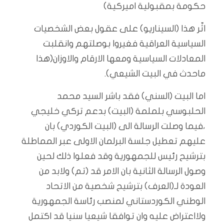
حكومة بمقبولية اميركية)
اثّر هذا (السيناريو) على عقول بعض الشخصيات
السياسية العراقية فغيروا بوصلتهم وانقلبت
المعادلات السياسية ومعها الارقام والاوزان(هذا
ماحدث في البيت الشيعي).
اما البيت (السني) فقد باشر السيد محمد
الحلبوسي بلملمة (البيت) بدعم تركي خليجي
،فيما وصلت الرسالة الى (البيت الكوردي) بان
عليهم تعطيل جلسة البرلمان الاولى عبر المماطلة
بترشيح رئيس للجمهورية وقد فعلوا ذلك لحين
وصول الرسالة الثانية بان الامر قد (تم) ولابد من
العودة لـ(العرف) بترشيح شخصية من الاتحاد
الوطني الكوردستاني لمنصب رئاسة الجمهورية
ولااعتراض عليه وان توافقا شيعيا سنيا قد اكتمل