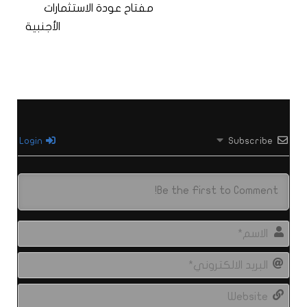
مفتاح عودة الاستثمارات
الأجنبية
Login
Subscribe
الاس
البري
الال
site