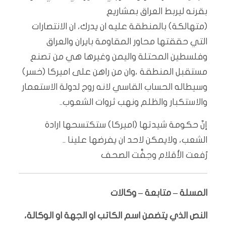
بقرنه ليربط العراق بمشاريع
(متهالكة) بالمنطقة عليه ان يدرك، ان الانتصارات
التي حققتها محاور المقاومة بايران والعراق
وفلسطين المحتلة واليمن وغيرها هي من تصنع
مستقبل المنطقة ،وان من راهن على اميركا (خسر)
وسيطاله الحساب القاسي لانه روج لدولة الاستعمار
والاستكبار والظلم ونهب ثروات الشعوب..
إنّ حكومة شيدتها (اميركا) ستكتسحها ارادة
الشعب، ولايمكن لاحد ان يفرضها علينا ..
رُفعت الأقلام وجفَّت الصحف
المسلة – متابعة – وكالات
النص الذي يتضمن اسم الكاتب او الجهة او الوكالة،