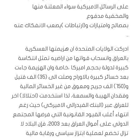
على الرسائل الاميركية سواء المعلنة منها
والمخفية مدفوع
بمصالح وامتيازات و(ارتباطات )يصعب الانفكاك عنه
..
ادركت الولايات المتحدة ان هزيمتها العسكرية
بالعراق وانسحاب قواتها من اراضيه تمثل انتكاسة
كبيرة لدولة بحجم اميركا ،خاصة وان الهزيمة جاءت
بعد خسائر كبيرة بالاوراح وصلت الى (٣٥) الف قتيل
و(١٥٠) الف جريح ومعوق من غير الخسائر المالية
وفقدان الهيبة والسمعة، لذا استخدمت (احتلالا) اخر
للعراق عبر (البنك الفيدرالي الاميركي) حيث رغم
انتهاء أغلب القيود القانونية التي فرضها المجتمع
الدولي على أموال العراق بعد 2003، فإن البلاد لا
تزال تخضع لعملية ابتزاز سياسي ورقابة مالية