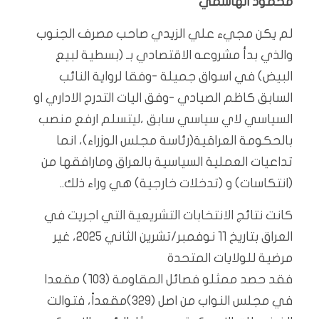
محمود الهاشمي
لم يكن مجيء علي الزيدي صاحب مصرف الجنوب
والذي بدأ مشروعه الاقتصادي بـ (بسطية لبيع
البيض) في اسواق جميلة -وفقا لرواية النائب
السابق كاظم الصيادي -وفق اليات التدرج الاداري او
السياسي لاي سياسي سابق ،ليتسلم ارفع منصب
بالحكومة العراقية(رئاسة مجلس الوزراء)، انما
تداعيات العملية السياسية بالعراق ومارافقها من
(انتكاسات) و (تدخلات خارجية) هي وراء ذلك..
كانت نتائج الانتخابات التشريعية التي اجريت في
العراق بتاريخ 11 نوفمبر/تشرين الثاني 2025، غير
مرضية للولايات المتحدة
فقد حصد ممثلو فصائل المقاومة (١٠٣) مقعدا
في مجلس النواب من اصل (٣٢٩)مقعداً، فتوالت