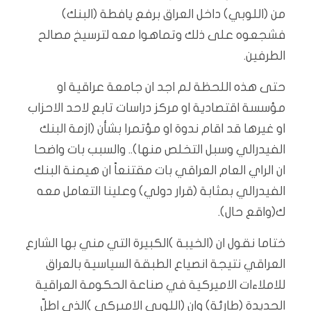
من (اللوبي) داخل العراق برفع يافطة (البنك)
فشجعوه على ذلك وتماهوا معه لترسيخ مصالح
الطرفين.
حتى هذه اللحظة لم اجد ان جامعة عراقية او
مؤسسة اقتصادية او مركز دراسات تابع لاحد الاحزاب
او غيرها قد اقام ندوة او مؤتمرا بشأن (ازمة البنك
الفيدرالي وسبل التخلص منها).. والسبب بات واضحا
ان الراي العام العراقي بات مقتنعاً ان هيمنة البنك
الفيدرالي بمثابة (قرار دولي) وعلينا التعامل معه
ك(واقع حال).
ختاما نقول ان (الخيبة )الكبيرة التي مني بها الشارع
العراقي نتيجة انصياع الطبقة السياسية بالعراق
للاملاءات الاميركية في صناعة الحكومة العراقية
الجديدة (طارئة) وان (اللوبي الاميركي )الذي اطلّ