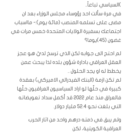
)السياسي تباعاً..
في مرة سألت احد رؤوساء مجلس الوزراء بعد ان
مضى على تسلمه المنصب (مائة يوم):- مااسباب
اجتماعك بسفيرة الولايات المتحدة خمس مرات في
غضون (٤٥)يوما؟
لم احتج الى جوابه لكن الذي ترسخ لديّ هو عجز
العقل العراقي بادارة شؤون بلده لذا يبحث عمن
يخطط له او يجد الحلول ..
لم تكن ازمة (البنك الفيدرالي الاميركي) بعقدة
كبيرة في حلّها لو اراد السياسيون العراقيون حلّها
فالعراق منذ عام 2022 قد أكمل سداد تعويضاته
التي بلغت نحو 52.4 مليار دولار.
ولم يبق في ذمته درهم واحد من اثار الحرب
العراقية الكويتية، لكن