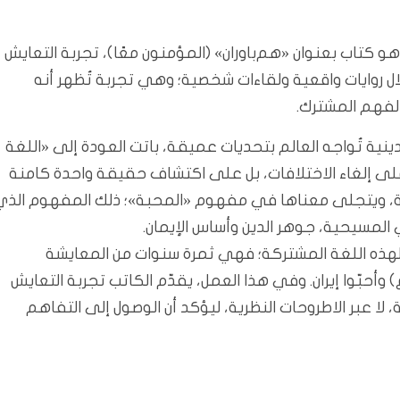
 كتاب بعنوان «هم‌باوران» (المؤمنون معًا)، تجربة التعايش
 خلال روايات واقعية ولقاءات شخصية؛ وهي تجربة تُظهر أنه
الفهم المشترك.
نية تُواجه العالم بتحديات عميقة، باتت العودة إلى «اللغة
لى إلغاء الاختلافات، بل على اكتشاف حقيقة واحدة كامنة
هية، ويتجلى معناها في مفهوم «المحبة»؛ ذلك المفهوم الذي
ي المسيحية، جوهر الدين وأساس الإيمان.
يّة لهذه اللغة المشتركة؛ فهي ثمرة سنوات من المعايشة
 وأحبّوا إيران. وفي هذا العمل، يقدّم الكاتب تجربة التعايش
 لا عبر الاطروحات النظرية، ليؤكد أن الوصول إلى التفاهم