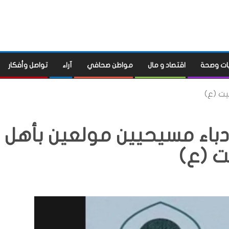
ات وصحة
اقتصاد و مال
مواطن صحافي
آراء
تواصل وأفكار
يت (ع)
دباء مسيحيين مولعين بأهل
ت (ع)