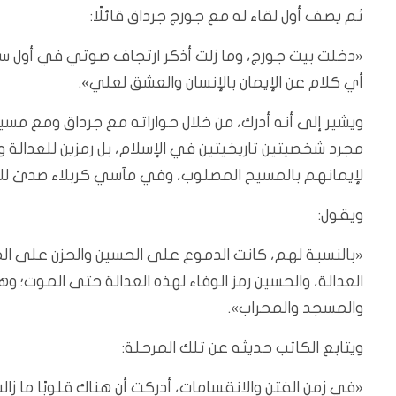
ثم يصف أول لقاء له مع جورج جرداق قائلًا:
«دخلت بيت جورج، وما زلت أذكر ارتجاف صوتي في أول سلا
أي كلام عن الإيمان بالإنسان والعشق لعلي».
ويشير إلى أنه أدرك، من خلال حواراته مع جرداق ومع مس
مجرد شخصيتين تاريخيتين في الإسلام، بل رمزين للعدالة وا
لإيمانهم بالمسيح المصلوب، وفي مآسي كربلاء صدىً لل
ويقول:
«بالنسبة لهم، كانت الدموع على الحسين والحزن على الم
العدالة، والحسين رمز الوفاء لهذه العدالة حتى الموت؛ وه
والمسجد والمحراب».
ويتابع الكاتب حديثه عن تلك المرحلة:
«في زمن الفتن والانقسامات، أدركت أن هناك قلوبًا ما زالت 