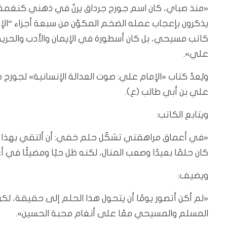
«منذ صباي، كان اسم جورج جرداق يرنّ في ذهني كنغمة مأ
يذكرون بإعجاب عمله الضخم المكوّن من سبعة أجزاء “الإم
كاتب مسيحي، بل كان أسطورة في الإيمان والأدب والحرية
علي».
ويُعدّ كتاب «الإمام علي: صوت العدالة الإنسانية» لجورج
علي بن أبي طالب (ع).
ويتابع الكاتب:
«في أعماق مراهقتي تشكّل حلم خفي: أن ألتقي بهذا ال
كان حلمًا بعيدًا وصعب المنال، لكنه ظل حيًا ومضيئًا في 
ويضيف:
«لم أكن أتصور يومًا أن يتحول هذا الحلم إلى حقيقة، لكن
المسلم والمسيحي معًا على أنغام محبة الحسين».