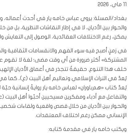
11 ماي، 2026
بغداد/المسلة: يروي عباس خامه يار في أحدث أعماله، وهو
والحوار بين الأديان، لا في إطار النقاشات النظرية، بل من
يمكن، رغم الاختلافات العقائدية، الوصول إلى التعايش و
في زمنٍ أصبح فيه سوء الفهم والانقسامات الثقافية والدي
المشتركة» أكثر ضرورة من أي وقت مضى؛ لغة لا تقوم ع
خلف هذا التنوع. حقيقةٌ تتجذر في أعماق الأديان الإل
يُعدّ في التراث الإسلامي وتعاليم أهل البيت (ع)، كما ف
يُعدّ كتاب «هم‌باوران» لعباس خامه يار روايةً إنسانية ح
والتفاعل مع أدباء ومفكرين مسيحيين أحبّوا أهل البيت (ع)
والحوار بين الأديان من خلال قصص واقعية ولقاءات شخصية،
الإنساني ممكن رغم اختلاف المعتقدات.
ويكتب خامه يار في مقدمة كتابه: