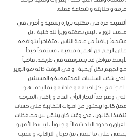
عزمه و صلابته و شجاعة فعله.
ألتقيته مرة في مكتبه بزيارة رسمية و أخرى في
ملعب الزوراء ، ليس بصفته وزيراً للداخلية ، بل
مشجعاً رياضياً من عامة الناس ، متفاخراً بتواضعه
على الرغم من أهمية منصبه ، مستمعاً جيداً
لأبسط مواطن قد يستوقفه في طريقه، قاضياً
حوائجهم بكل أريحية ، و في الوقت ذاته هو الوزير
الذي شذب السلبيات المجتمعية و المسيئين
للمجتمع بكل اطيافه و عاداته و تقاليده ، هو
الذي وضع حداً لتجار الرأي العام و راكبي الموجة
ممن كانوا يبحثون عن اصوات انتخابية على حساب
تنفيذ القانون ، في وقت كان يتنقل بين محافظات
العراق و حدود البلد شمالاً و جنوباً ، ليبسط الأمن و
يقضي على ما تبقى من جرذان الارهاب، و سعيه