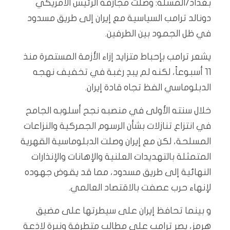
بغداد/المسلة: وصلت مجازفة الرئيس الأمريكي
دونالد ترامب السياسية مع إيران إلى طريق مسدود
في ظل الجمود بين الطرفين.
يشعر ترامب بإحباط متزايد إزاء الأزمة المستمرة منذ
11 أسبوعاً، لكنه لم يبدِ رغبة في تخفيف نهجه
الدبلوماسي الفظ تجاه قادة إيران.
خلال سنته الأولى في منصبه نجح أسلوبه الجامح
في انتزاع تنازلات بشأن الرسوم الجمركية والنزاعات
المسلحة، لكن مع إيران وصلت الدبلوماسية القهرية
المتمثلة بالتهديدات العلنية والإهانات والإنذارات
النهائية إلى طريق مسدود، مما قد يقوض جهوده
لإنهاء حرب عصفت بالاقتصاد العالمي.
و بينما تحافظ إيران على سيطرتها على مضيق
هرمز، يصر ترامب على مطالب متطرفة ونبرة لاذعة