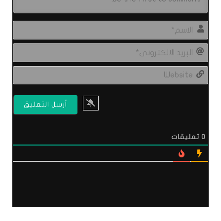
الاس
البري
الال
site
0
تعليقات