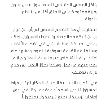
يتآكل المعنى الحقيقي للمنصب، ويُستبدل بسوق
رمزية مفتوحة على التملق أكثر من ارتباطها
بالدولة.
المفارقة أن هذا التضخم اللفظي لم يأتِ من فراغ،
بل من شبكة مصالح صغيرة تحيط بالمسؤول، إعلام
يهوى المبالغة، وبطانات ترى في تضخيم الألقاب
وسيلة لرفع القيمة السوقية للنفوذ، ومشهد عام
اعتاد أن يقرأ الأشخاص عبر ما يسبق أسمائهم لا ما
يصدر عنهم من فعل. وهكذا تحوّل اللقب إلى قناع،
لا إلى توصيف.
في التجارب السياسية الرصينة، لا مكان لهذا الإفراط.
المسؤول يُنادى باسمه أو موقعه الوظيفي، دون
إضافات تزيينية لا تصنع شرعية ولا تمنح وزناً.