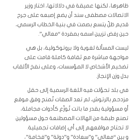
ظاهرها، لكنها عميقة في دلالاتها، اختار وزير
الاتصالات مصطفى سند أن يضع إصبعه على جرح
قديم ظلّ يتسع بصمت في بنية الخطاب الرسمي،
حين رفض تزيين اسمه بمفردة “معالي”.
ليست المسألة لغوية ولا بروتوكولية، بل هي
مواجهة مباشرة مع ثقافة كاملة قامت على
تضخيم الأشخاص لا المؤسسات، وعلى نفخ الألقاب
بدل وزن الإنجاز.
في بلد تحوّلت فيه اللغة الرسمية إلى حقل
مزدحم بالرتوش، لم تعد الصفات تُمنح وفق موقع
أو مسؤولية بقدر ما باتت تُوزّع كأدوات مجاملة،
تصنع طبقة من الهالات المصطنعة حول مسؤولين
لا تحتاج مواقعهم إلى أي إضافات تجميلية.
و بين “معالي” و”سعادة” و”دولة” و”فخامة”،