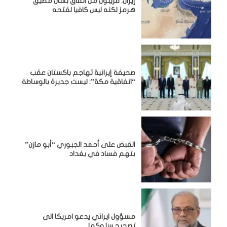
إيران: قريبون من اتفاق بشأن مضيق
هرمز لكنه ليس كافيا لفتحه
صحيفة إيرانية تهاجم باكستان عقب
“اتفاقية مكة”: ليست جديرة بالوساطة
القبض على أحمد الجبوري “أبو مازن”
بتهم فساد في بغداد
مسؤول ايراني يدعو امريكا الى
تصحيح سلوكها